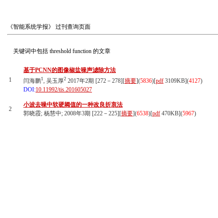
《智能系统学报》
过刊查询页面
关键词中包括
threshold function
的文章
基于PCNN的图像椒盐噪声滤除方法
1
2
1
闫海鹏
, 吴玉厚
2017年2期 [272－278][
摘要
](
5836
)
[
pdf
3109KB]
(
4127
)
DOI:
10.11992/tis.201605027
小波去噪中软硬阈值的一种改良折衷法
2
郭晓霞; 杨慧中; 2008年3期 [222－225][
摘要
](
6538
)
[
pdf
470KB]
(
5967
)