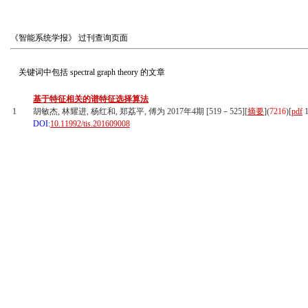
《智能系统学报》
过刊查询页面
关键词中包括
spectral graph theory
的文章
基于特征相关的谱特征选择算法
1
胡敏杰, 林耀进, 杨红和, 郑荔平, 傅为 2017年4期 [519－525][
摘要
](
7216
)
[
pdf
1
DOI:
10.11992/tis.201609008