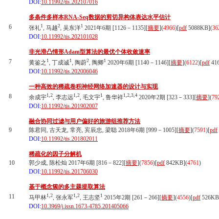
DOI:
10.11992/tis.202107016
多条件多样本RNA-Seq数据的剪切异构体表达水平估计
1
2
1
6
张礼
, 马越
, 吴东洋
2021年6期 [1126－1135][
摘要
](
4966
)
[
pdf
5088KB]
(
36
DOI:
10.11992/tis.202101028
非光滑凸情形Adam型算法的最优个体收敛速率
1
1
2
1
7
黄鉴之
, 丁成诚
, 陶蔚
, 陶卿
2020年6期 [1140－1146][
摘要
](
6122
)
[
pdf
41
DOI:
10.11992/tis.202006046
一种高效的稀疏卷积神经网络加速器的设计与实现
1,2
1,2
1
1,2,3,4
8
余成宇
, 李志远
, 毛文宇
, 鲁华祥
2020年2期 [323－333][
摘要
](
79
DOI:
10.11992/tis.201902007
融合协同过滤与用户偏好的旅游组推荐方法
9
陈君同, 古天龙, 常亮, 宾辰忠, 梁聪 2018年6期 [999－1005][
摘要
](
7591
)
[
pdf
DOI:
10.11992/tis.201802011
稀疏化的因子分解机
10
郭少成, 陈松灿 2017年6期 [816－822][
摘要
](
7856
)
[
pdf
842KB]
(
4761
)
DOI:
10.11992/tis.201706030
基于概念簇的多主题提取算法
1,2
1,2
1
11
马甲林
, 张永军
, 王志坚
2015年2期 [261－266][
摘要
](
4556
)
[
pdf
526KB
DOI:
10.3969/j.issn.1673-4785.201405066