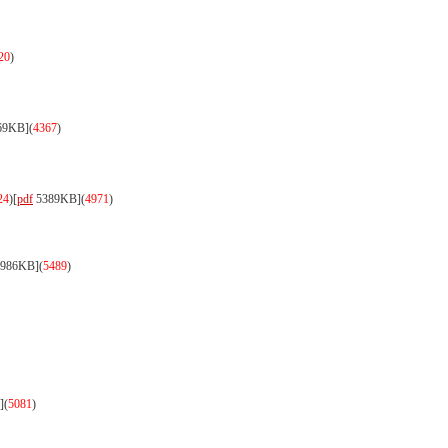
20
)
69KB]
(
4367
)
24
)
[
pdf
5389KB]
(
4971
)
986KB]
(
5489
)
]
(
5081
)