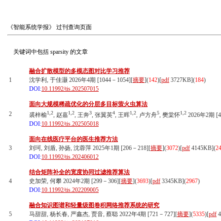
《智能系统学报》
过刊查询页面
关键词中包括
sparsity
的文章
融合扩散模型的多模态图对比学习推荐
1
沈学利, 于佳灏 2026年4期 [1044－1054][
摘要
](
142
)
[
pdf
3727KB]
(
184
)
DOI:
10.11992/tis.202507015
面向大规模稀疏优化的分层多目标萤火虫算法
1,2
1,2
3
4
1,2
5
1,2
2
裘梓榆
, 赵嘉
, 王奔
, 张翼英
, 王晖
, 卢方舟
, 樊棠怀
2026年2期 [4
DOI:
10.11992/tis.202505018
面向在线医疗平台的医生推荐方法
3
刘珂, 刘盾, 孙扬, 沈蓉萍 2025年1期 [206－218][
摘要
](
3072
)
[
pdf
4145KB]
(
2
DOI:
10.11992/tis.202406012
结合矩阵补全的宽度协同过滤推荐算法
4
史加荣, 何攀 2024年2期 [299－306][
摘要
](
3693
)
[
pdf
3345KB]
(
2967
)
DOI:
10.11992/tis.202209005
融合知识图谱和轻量级图卷积网络推荐系统的研究
5
马甜甜, 杨长春, 严鑫杰, 贾音, 蔡聪 2022年4期 [721－727][
摘要
](
5335
)
[
pdf
4