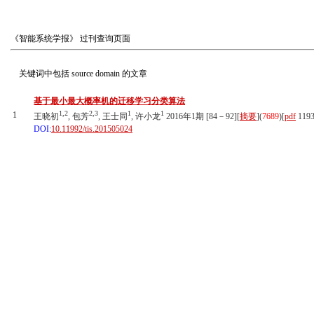
《智能系统学报》
过刊查询页面
关键词中包括
source domain
的文章
基于最小最大概率机的迁移学习分类算法
1,2
2,3
1
1
1
王晓初
, 包芳
, 王士同
, 许小龙
2016年1期 [84－92][
摘要
](
7689
)
[
pdf
119
DOI:
10.11992/tis.201505024