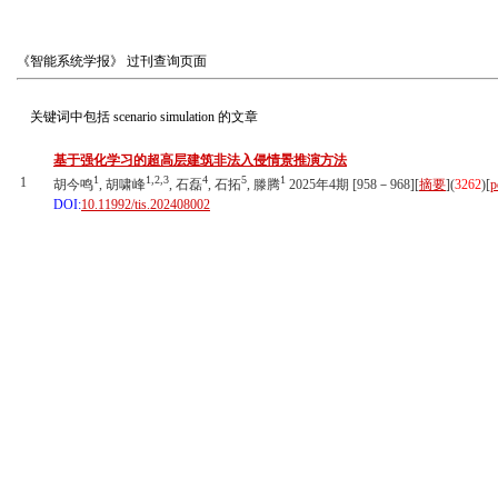
《智能系统学报》
过刊查询页面
关键词中包括
scenario simulation
的文章
基于强化学习的超高层建筑非法入侵情景推演方法
1
1,2,3
4
5
1
1
胡今鸣
, 胡啸峰
, 石磊
, 石拓
, 滕腾
2025年4期 [958－968][
摘要
](
3262
)
[
p
DOI:
10.11992/tis.202408002