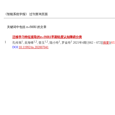
《智能系统学报》
过刊查询页面
关键词中包括
rs-fMRI
的文章
迁移学习特征提取的rs-fMRI早期轻度认知障碍分类
1
1,2
1,2
1
1
1
孔伶旭
, 吴海锋
, 曾玉
, 陆小玲
, 罗金玲
2021年4期 [662－672][
摘要
](
65
DOI:
10.11992/tis.202007041