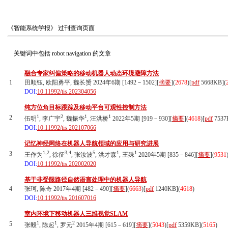
《智能系统学报》
过刊查询页面
关键词中包括
robot navigation
的文章
融合专家纠偏策略的移动机器人动态环境避障方法
1
田顺钰, 欧阳勇平, 魏长赟 2024年6期 [1492－1502][
摘要
](
2678
)
[
pdf
5668KB]
(
DOI:
10.11992/tis.202304056
纯方位角目标跟踪及移动平台可观性控制方法
1
2
1
1
2
伍明
, 李广宇
, 魏振华
, 汪洪桥
2022年5期 [919－930][
摘要
](
4618
)
[
pdf
7537
DOI:
10.11992/tis.202107066
记忆神经网络在机器人导航领域的应用与研究进展
1,2
3,4
5
1
1
3
王作为
, 徐征
, 张汝波
, 洪才森
, 王殊
2020年5期 [835－846][
摘要
](
9531
DOI:
10.11992/tis.202002020
基于非受限路径自然语言处理中的机器人导航
4
张珂, 陈奇 2017年4期 [482－490][
摘要
](
6663
)
[
pdf
1240KB]
(
4618
)
DOI:
10.11992/tis.201607016
室内环境下移动机器人三维视觉SLAM
1
1
2
5
张毅
, 陈起
, 罗元
2015年4期 [615－619][
摘要
](
5043
)
[
pdf
5359KB]
(
5165
)