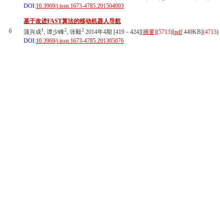
DOI:
10.3969/j.issn.1673-4785.201504003
基于改进FAST算法的移动机器人导航
1
2
2
6
蒲兴成
, 谭少峰
, 张毅
2014年4期 [419－424][
摘要
](
5713
)
[
pdf
449KB]
(
4713
)
DOI:
10.3969/j.issn.1673-4785.201305076