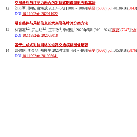
空洞卷积与注意力融合的对抗式图像阴影去除算法
12
刘万军, 佟畅, 曲海成 2021年6期 [1081－1089][
摘要
](
5856
)
[
pdf
4818KB]
(
3843
)
DOI:
10.11992/tis.202011022
融合整体与局部信息的武夷岩茶叶片分类方法
1,2
2,3
4
4
13
林丽惠
, 罗志明
, 王军政
, 李绍滋
2020年5期 [919－924][
摘要
](
7247
)
[
pdf
DOI:
10.11992/tis.202003018
基于生成式对抗网络的道路交通模糊图像增强
14
曹锦纲, 李金华, 郑顾平 2020年3期 [491－498][
摘要
](
6680
)
[
pdf
5053KB]
(
3876
)
DOI:
10.11992/tis.201903041