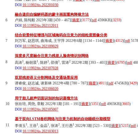
DOI:
10.11992/tis.202201030
融合递归自编解码器的蒙卡画面重构降噪方法
6
卢娟, 陈纯毅 2023年3期 [459－467][
摘要
](
3177
)
[
pdf
4596KB]
(
3233
)
DOI:
10.11992/tis.202112011
结合前景特征增强与区域掩码自注意力的细粒度图像分类
7
刘万军, 赵思琪, 曲海成, 王宇萍 2022年6期 [1134－1144][
摘要
](
4312
)
[
pdf
517
DOI:
10.11992/tis.202109029
深度多尺度融合注意力残差人脸表情识别网络
1
1
1
1
2
8
高涛
, 杨朝晨
, 陈婷
, 邵倩
, 雷涛
2022年2期 [393－401][
摘要
](
6795
)
[
pdf
48
DOI:
10.11992/tis.202107028
双层残差语义分割网络及交通场景应用
9
谭睿俊, 赵志诚, 谢新林 2022年4期 [780－787][
摘要
](
4911
)
[
pdf
4745KB]
(
3429
)
DOI:
10.11992/tis.202106020
用于胎儿超声切面识别的知识蒸馏方法
10
张欣培, 周尧, 章毅 2022年1期 [181－191][
摘要
](
5351
)
[
pdf
4965KB]
(
3665
)
DOI:
10.11992/tis.202105007
基于双向LSTM卷积网络与注意力机制的自动睡眠分期模型
1
1
1
2
1
11
李倩玉
, 王蓓
, 金晶
, 张涛
, 王行愚
2022年3期 [523－530][
摘要
](
5215
)
[
pdf
4
DOI:
10.11992/tis.202103013