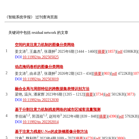
《智能系统学报》
过刊查询页面
关键词中包括
residual network
的文章
空间约束注意力机制的图像分类网络
1
1
2
1
姜文涛
, 王鑫杰
, 张晟翀
2025年6期 [1444－1460][
摘要
](
1857
)
[
pdf
6590KB]
(
DOI:
10.11992/tis.202505025
动态掩码卷积的图像分类网络
1
1
2
2
姜文涛
, 由卓丞
, 张晟翀
2026年2期 [423－434][
摘要
](
903
)
[
pdf
4722KB]
(
107
DOI:
10.11992/tis.202503019
融合全局与局部特征的跨数据集表情识别方法
3
梁艳, 温兴, 潘家辉 2023年6期 [1205－1212][
摘要
](
3734
)
[
pdf
5012KB]
(
3873
)
DOI:
10.11992/tis.202212030
基于分割注意力机制残差网络的城市区域客流量预测
1,2
1,2
3
4
李伯涵
, 郭茂祖
, 赵玲玲
2022年4期 [839－848][
摘要
](
4396
)
[
pdf
5792KB]
DOI:
10.11992/tis.202202014
基于注意力残差U-Net的皮肤镜图像分割方法
1
2
5
沈鑫
, 魏利胜
2023年4期 [699－707][
摘要
](
4776
)
[
pdf
3851KB]
(
3806
)