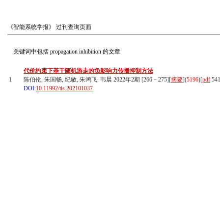
《智能系统学报》
过刊查询页面
关键词中包括
propagation inhibition
的文章
代价约束下基于随机游走的负影响力传播抑制方法
1
陈伯伦, 朱国畅, 纪敏, 朱鸿飞, 韦晨 2022年2期 [266－275][
摘要
](
5196
)
[
pdf
54
DOI:
10.11992/tis.202101037