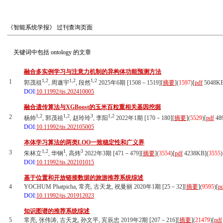
《智能系统学报》
过刊查询页面
关键词中包括
ontology
的文章
融合多实例学习与注意力机制的异构体功能预测方法
1,2
1,2
1,2
1
郭茂祖
, 周遨宇
, 段然
2025年6期 [1508－1519][
摘要
](
1597
)
[
pdf
5048K
DOI:
10.11992/tis.202410005
融合遗传算法与XGBoost的玉米百粒重相关基因挖掘
1,2
1,2
3
1,2
2
杨帅
, 郭茂祖
, 赵玲玲
, 李阳
2022年1期 [170－180][
摘要
](
5529
)
[
pdf
48
DOI:
10.11992/tis.202105005
本体学习算法的两类LOO一致稳定性和广义界
1,2
1
3
3
朱林立
, 华钢
, 高炜
2022年3期 [471－479][
摘要
](
3554
)
[
pdf
4238KB]
(
3555
)
DOI:
10.11992/tis.202101015
基于位置和开放链接数据的旅游推荐系统综述
4
YOCHUM Phatpicha, 常亮, 古天龙, 祝曼丽 2020年1期 [25－32][
摘要
](
9595
)
[
p
DOI:
10.11992/tis.201912023
知识图谱的推荐系统综述
5
常亮, 张伟涛, 古天龙, 孙文平, 宾辰忠 2019年2期 [207－216][
摘要
](
21479
)
[
pdf