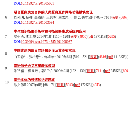
DOI:
10.11992/tis.201805001
融合蛋白质复合体的人类蛋白互作网络功能模块发现
6
刘光明, 杨柳, 高盼盼, 王邦军, 周雪忠, 于剑 2016年5期 [703－710][
摘要
](
6667
DOI:
10.11992/tis.201603034
本体知识拓展分析树在可拓策略生成系统的应用
7
温树勇, 李卫华 2014年1期 [115－120][
摘要
](
4955
)
[
pdf
1371KB]
(
5295
)
DOI:
10.3969/j.issn.1673-4785.201208037
中国古建的语义网络知识库及其高效实现
8
1
2
1
白卫静
，张松懋
，刘椿年
2010年6期 [510－521][
摘要
](
4816
)
[
pdf
1113KB]
(
汉语句子语义三维表示模型
9
朱?? 倩，程显毅，韩? 飞 2009年2期 [122－130][
摘要
](
7111
)
[
pdf
245KB]
(
690
基于本体的可拓知识链获取
10
陈文伟 2007年6期 [68－71][
摘要
](
5943
)
[
pdf
172KB]
(
4953
)