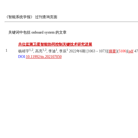
《智能系统学报》
过刊查询页面
关键词中包括
onboard system
的文章
共位监测卫星智能协同控制关键技术研究进展
1,2
1,2
1
1
1
杨靖宇
, 高亮
, 李迪
, 李辰
2022年6期 [1063－1073][
摘要
](
5106
)
[
pdf
47
DOI:
10.11992/tis.202107050