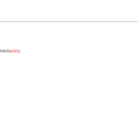
94KB]
(
4565
)