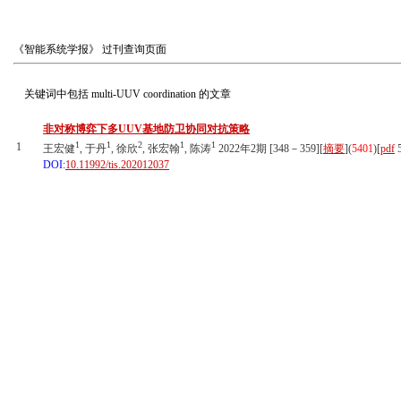
《智能系统学报》
过刊查询页面
关键词中包括
multi-UUV coordination
的文章
非对称博弈下多UUV基地防卫协同对抗策略
1
1
2
1
1
1
王宏健
, 于丹
, 徐欣
, 张宏翰
, 陈涛
2022年2期 [348－359][
摘要
](
5401
)
[
pdf
5
DOI:
10.11992/tis.202012037