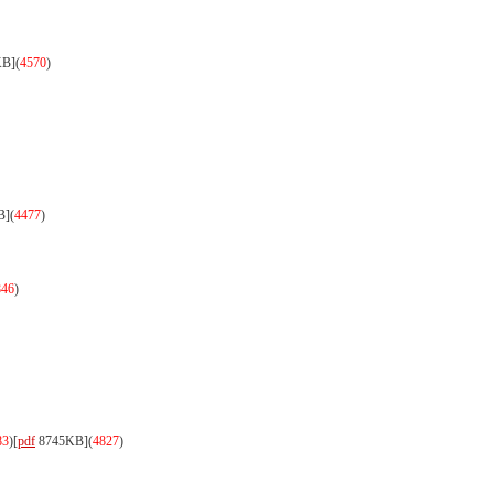
KB]
(
4570
)
B]
(
4477
)
846
)
83
)
[
pdf
8745KB]
(
4827
)