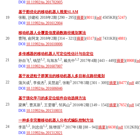
DOI:
10.11992/tis.201702005
基于图优化的移动机器人视觉SLAM
19
张毅, 沙建松 2018年2期 [290－295][
摘要
](
8011
)
[
pdf
4505KB]
(
5247
)
DOI:
10.11992/tis.201612004
移动机器人全覆盖信度函数路径规划算法
20
曹翔, 俞阿龙 2018年2期 [314－321][
摘要
](
6517
)
[
pdf
7431KB]
(
4881
)
DOI:
10.11992/tis.201610006
多传感器的移动机器人可定位性估计与自定位
1
1,2
1,2
1,2
21
孙自飞
, 钱堃
, 马旭东
, 戴先中
2017年4期 [443－449][
摘要
](
8908
)
[
pd
DOI:
10.11992/tis.201607007
基于改进粒子群算法的移动机器人多目标点路径规划
1
2
2
3
22
蒲兴成
, 李俊杰
, 吴慧超
, 张毅
2017年3期 [301－309][
摘要
](
8477
)
[
pdf
48
DOI:
10.11992/tis.201606046
基于强化学习的多定位组件自动选择方法
1
1
1
2
23
梁爽
, 曹其新
, 王雯珊
, 邹风山
2016年2期 [149－154][
摘要
](
7652
)
[
pdf
14
DOI:
10.11992/tis.201510031
一种多非完整移动机器人分布式编队控制方法
1,2
1,2
1,2
24
李苗
, 刘忠信
, 陈增强
2017年1期 [88－94][
摘要
](
6638
)
[
pdf
1312KB]
(
DOI:
10.11992/tis.201512021