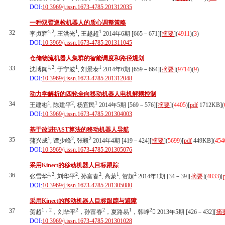
DOI:
10.3969/j.issn.1673-4785.201312035
一种双臂巡检机器人的质心调整策略
1,2
1
1
32
李贞辉
, 王洪光
, 王越超
2014年6期 [665－671][
摘要
](
4911
)(
3
)
DOI:
10.3969/j.issn.1673-4785.201311045
仓储物流机器人集群的智能调度和路径规划
1,2
1
1
33
沈博闻
, 于宁波
, 刘景泰
2014年6期 [659－664][
摘要
](
9714
)(
9
)
DOI:
10.3969/j.issn.1673-4785.201312048
动力学解析的四轮全向移动机器人电机解耦控制
1
2
1
34
王建彬
, 陈建平
, 杨宜民
2014年5期 [569－576][
摘要
](
4405
)
[
pdf
1712KB]
(
DOI:
10.3969/j.issn.1673-4785.201304003
基于改进FAST算法的移动机器人导航
1
2
2
35
蒲兴成
, 谭少峰
, 张毅
2014年4期 [419－424][
摘要
](
5699
)
[
pdf
449KB]
(
454
DOI:
10.3969/j.issn.1673-4785.201305076
采用Kinect的移动机器人目标跟踪
1,2
2
2
1
2
36
张雪华
, 刘华平
, 孙富春
, 高蒙
, 贺超
2014年1期 [34－39][
摘要
](
4833
)
[
DOI:
10.3969/j.issn.1673-4785.201305080
采用Kinect的移动机器人目标跟踪与避障
1，2
2
2
1
2
37
贺超
，刘华平
，孙富春
，夏路易
，韩峥
 2013年5期 [426－432][
摘
DOI:
10.3969/j.issn.1673-4785.201301028