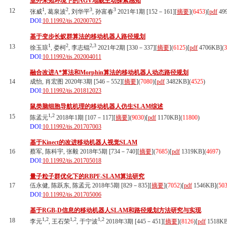
室外未知环境下的AGV地貌主动探索感知
1
2
3
3
12
张威
, 葛泉波
, 刘华平
, 孙富春
2021年1期 [152－161][
摘要
](
6453
)
[
pdf
49
DOI:
10.11992/tis.202007025
基于变步长蚁群算法的移动机器人路径规划
1
2
2,3
13
徐玉琼
, 娄柯
, 李志锟
2021年2期 [330－337][
摘要
](
6125
)
[
pdf
4706KB]
(
3
DOI:
10.11992/tis.202004011
融合改进A*算法和Morphin算法的移动机器人动态路径规划
14
成怡, 肖宏图 2020年3期 [546－552][
摘要
](
7080
)
[
pdf
3482KB]
(
4525
)
DOI:
10.11992/tis.201812023
鼠类脑细胞导航机理的移动机器人仿生SLAM综述
1,2
15
陈孟元
2018年1期 [107－117][
摘要
](
9030
)
[
pdf
1170KB]
(
11800
)
DOI:
10.11992/tis.201707003
基于Kinect的改进移动机器人视觉SLAM
16
蔡军, 陈科宇, 张毅 2018年5期 [734－740][
摘要
](
7685
)
[
pdf
1319KB]
(
4697
)
DOI:
10.11992/tis.201705018
量子粒子群优化下的RBPF-SLAM算法研究
17
伍永健, 陈跃东, 陈孟元 2018年5期 [829－835][
摘要
](
7052
)
[
pdf
1546KB]
(
50
DOI:
10.11992/tis.201705006
基于RGB-D信息的移动机器人SLAM和路径规划方法研究与实现
1,2
1,2
1,2
18
李元
, 王石荣
, 于宁波
2018年3期 [445－451][
摘要
](
8126
)
[
pdf
1518KB