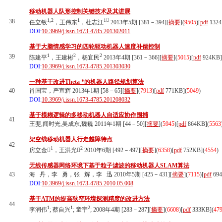
移动机器人队形控制关键技术及其进展
1,2
1
1
38
任立敏
，王伟东
，杜志江
2013年5期 [381－394][
摘要
](
9505
)
[
pdf
1324
DOI:
10.3969/j.issn.1673-4785.201302011
基于大脑情感学习的四轮驱动机器人速度补偿控制
1
2
2
39
陈建平
，王建彬
，杨宜民
2013年4期 [361－366][
摘要
](
5015
)
[
pdf
924KB]
DOI:
10.3969/j.issn.1673-4785.201303030
一种基于改进Theta *的机器人路径规划算法
40
肖国宝，严宣辉 2013年1期 [58－65][
摘要
](
7913
)
[
pdf
771KB]
(
5049
)
DOI:
10.3969/j.issn.1673-4785.201208032
基于模糊逻辑的多移动机器人自适应协作围捕
41
王斐,闻时光,吴成东,魏巍 2011年1期 [44－50][
摘要
](
5945
)
[
pdf
864KB]
(
5563
架空线移动机器人行走越障特点
42
1
2
房立金
，王洪光
2010年6期 [492－497][
摘要
](
6358
)
[
pdf
752KB]
(
4554
)
无线传感器网络环境下基于粒子滤波的移动机器人SLAM算法
43
海 丹，李 勇，张 辉，李 迅 2010年5期 [425－431][
摘要
](
7115
)
[
pdf
694
DOI:
10.3969/j.issn.1673-4785.2010.05.008
基于ATM的提高狭窄环境探测精度的改进方法
44
1
1
2
李润伟
; 蔡自兴
; 童宇
; 2008年4期 [283－287][
摘要
](
6608
)
[
pdf
333KB]
(
47