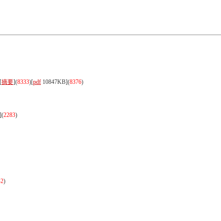
[
摘要
](
8333
)
[
pdf
10847KB]
(
8376
)
]
(
2283
)
42
)