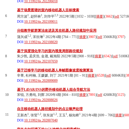
DOI:
10.11992/tis.202206018
基于场景图谱的室内移动机器人目标搜索
1
1
2,3
6
周方波
, 赵怀林
, 刘华平
2022年5期 [1032－1038][
摘要
](
3662
)
[
pdf
5271
DOI:
10.11992/tis.202109011
分组教学蚁群算法改进及其在机器人路径规划中应用
1,2
1
7
蒲兴成
, 宋欣琳
2022年4期 [764－771][
摘要
](
3907
)
[
pdf
3566KB]
(
3797
)
DOI:
10.11992/tis.202108020
基于深度强化学习的室内视觉局部路径规划
8
朱少凯, 孟庆浩, 金晟, 戴旭阳 2022年5期 [908－918][
摘要
](
6342
)
[
pdf
5100K
DOI:
10.11992/tis.202107059
基于迁移学习的移动机器人单帧图像坡度检测算法
9
辛菁, 杜柯楠, 王媛媛, 刘丁 2021年1期 [81－91][
摘要
](
6528
)
[
pdf
6084KB]
(
3
DOI:
10.11992/tis.202009009
基于LiDAR/INS的野外移动机器人组合导航方法
10
宋锐, 方勇纯, 刘辉 2020年4期 [804－810][
摘要
](
7891
)
[
pdf
4268KB]
(
5125
)
DOI:
10.11992/tis.202008026
自主移动机器人路径规划中的点云噪声处理
1
1,2
1,2
1
1
11
王新杰
, 张莹
, 张东波
, 王玉
, 杨知桥
2021年4期 [699－706][
摘要
](
60
DOI:
10.11992/tis.202007040