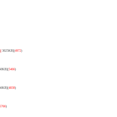
f
3025KB]
(
4972
)
50KB]
(
5466
)
56KB]
(
4838
)
5766
)