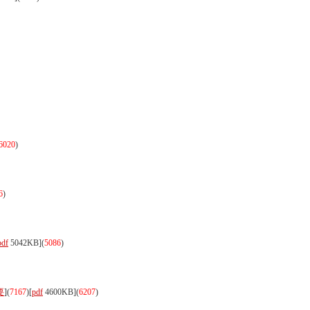
6020
)
6
)
pdf
5042KB]
(
5086
)
要
](
7167
)
[
pdf
4600KB]
(
6207
)