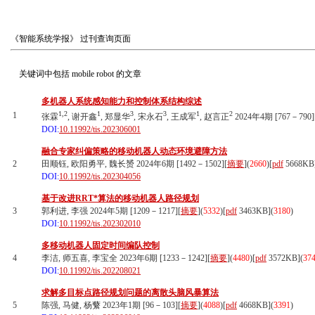
《智能系统学报》
过刊查询页面
关键词中包括
mobile robot
的文章
多机器人系统感知能力和控制体系结构综述
1,2
1
3
3
1
2
1
张霖
, 谢开鑫
, 郑显华
, 宋永石
, 王成军
, 赵言正
2024年4期 [767－790]
DOI:
10.11992/tis.202306001
融合专家纠偏策略的移动机器人动态环境避障方法
2
田顺钰, 欧阳勇平, 魏长赟 2024年6期 [1492－1502][
摘要
](
2660
)
[
pdf
5668KB
DOI:
10.11992/tis.202304056
基于改进RRT*算法的移动机器人路径规划
3
郭利进, 李强 2024年5期 [1209－1217][
摘要
](
5332
)
[
pdf
3463KB]
(
3180
)
DOI:
10.11992/tis.202302010
多移动机器人固定时间编队控制
4
李洁, 师五喜, 李宝全 2023年6期 [1233－1242][
摘要
](
4480
)
[
pdf
3572KB]
(
37
DOI:
10.11992/tis.202208021
求解多目标点路径规划问题的离散头脑风暴算法
5
陈强, 马健, 杨蘩 2023年1期 [96－103][
摘要
](
4088
)
[
pdf
4668KB]
(
3391
)