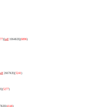
77
)
[
pdf
1064KB]
(
6896
)
pdf
2667KB]
(
5241
)
B]
(
5277
)
7KB]
(
4146
)