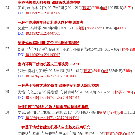
多移动机器人的领航-跟随编队避障控制
25
罗京, 刘成林, 刘飞 2017年2期 [202－212][
摘要
](
8288
)
[
pdf
13015KB]
(
5172
)
DOI:
10.11992/tis.201507029
一种生物地理学移动机器人路径规划算法
26
莫宏伟, 马靖雯 2015年5期 [705－711][
摘要
](
5886
)
[
pdf
1185KB]
(
4300
)
DOI:
10.11992/tis.201407003
测距式传感器同时定位与地图创建综述
1,2
3
1
2
3
27
刘建华
, 刘华平
, 杨建国
, 高蒙
, 孙富春
2015年5期 [655－662][
摘要
](
98
DOI:
10.11992/tis.201403017
室内环境下移动机器人三维视觉SLAM
1
1
2
28
张毅
, 陈起
, 罗元
2015年4期 [615－619][
摘要
](
5041
)
[
pdf
5359KB]
(
5160
)
DOI:
10.3969/j.issn.1673-4785.201504003
一种基于模糊方法的领导-跟随型多机器人编队控制
1,2
1,2
1,2
1,2
29
吴垠
, 刘忠信
, 陈增强
, 孙青林
2015年4期 [533－540][
摘要
](
5785
)
[
DOI:
10.3969/j.issn.1673-4785.201407014
改进RBPF的移动机器人同步定位与地图构建
30
罗元, 余佳航, 汪龙峰, 王运凯 2015年3期 [460－464][
摘要
](
4278
)
[
pdf
1110K
DOI:
10.3969/j.issn.1673-4785.201404024
一种基于情感智能的机器人自主趋光行为研究
1
1,2
1
2
31
阮晓钢
, 庞涛
, 张晓平
, 王尔申
2015年1期 [97－102][
摘要
](
5058
)
[
pdf
55