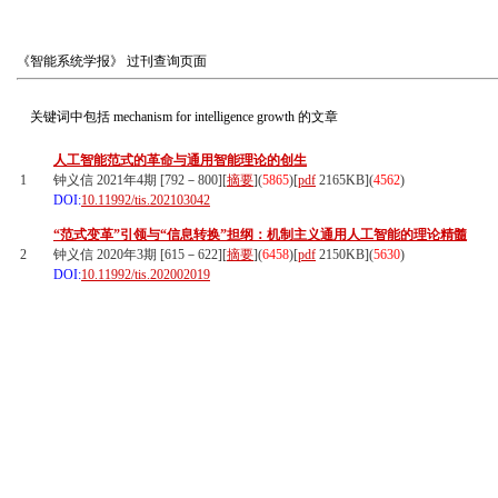
《智能系统学报》
过刊查询页面
关键词中包括
mechanism for intelligence growth
的文章
人工智能范式的革命与通用智能理论的创生
1
钟义信 2021年4期 [792－800][
摘要
](
5865
)
[
pdf
2165KB]
(
4562
)
DOI:
10.11992/tis.202103042
“范式变革”引领与“信息转换”担纲：机制主义通用人工智能的理论精髓
2
钟义信 2020年3期 [615－622][
摘要
](
6458
)
[
pdf
2150KB]
(
5630
)
DOI:
10.11992/tis.202002019