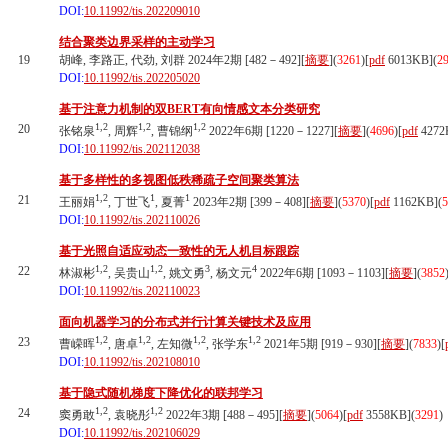
DOI:
10.11992/tis.202209010
结合聚类边界采样的主动学习
19
胡峰, 李路正, 代劲, 刘群 2024年2期 [482－492][
摘要
](
3261
)
[
pdf
6013KB]
(
2
DOI:
10.11992/tis.202205020
基于注意力机制的双BERT有向情感文本分类研究
1,2
1,2
1,2
20
张铭泉
, 周辉
, 曹锦纲
2022年6期 [1220－1227][
摘要
](
4696
)
[
pdf
4272
DOI:
10.11992/tis.202112038
基于多样性的多视图低秩稀疏子空间聚类算法
1,2
1
1
21
王丽娟
, 丁世飞
, 夏菁
2023年2期 [399－408][
摘要
](
5370
)
[
pdf
1162KB]
(
5
DOI:
10.11992/tis.202110026
基于光照自适应动态一致性的无人机目标跟踪
1,2
1,2
3
4
22
林淑彬
, 吴贵山
, 姚文勇
, 杨文元
2022年6期 [1093－1103][
摘要
](
3852
DOI:
10.11992/tis.202110023
面向机器学习的分布式并行计算关键技术及应用
1,2
1,2
1,2
1,2
23
曹嵘晖
, 唐卓
, 左知微
, 张学东
2021年5期 [919－930][
摘要
](
7833
)
[
DOI:
10.11992/tis.202108010
基于隐式随机梯度下降优化的联邦学习
1,2
1,2
24
窦勇敢
, 袁晓彤
2022年3期 [488－495][
摘要
](
5064
)
[
pdf
3558KB]
(
3291
)
DOI:
10.11992/tis.202106029