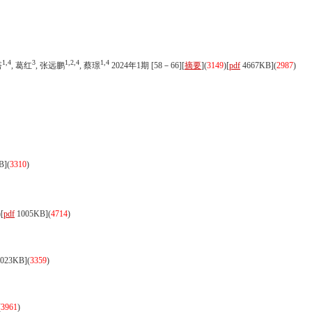
1,4
3
1,2,4
1,4
塔
, 葛红
, 张远鹏
, 蔡璟
2024年1期 [58－66][
摘要
](
3149
)
[
pdf
4667KB]
(
2987
)
B]
(
3310
)
)
[
pdf
1005KB]
(
4714
)
023KB]
(
3359
)
(
3961
)