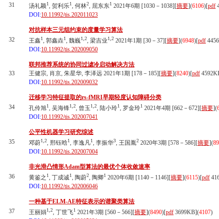
1
1
2
1
31
汤礼颖
, 贺利乐
, 何林
, 屈东东
2021年6期 [1030－1038][
摘要
](
6106
)
[
pdf
4
DOI:
10.11992/tis.202011023
对抗样本三元组约束的度量学习算法
1
1
1,2
1,2
32
王鑫
, 郭鑫垚
, 魏巍
, 梁吉业
2021年1期 [30－37][
摘要
](
6948
)
[
pdf
445
DOI:
10.11992/tis.202009050
联邦推荐系统的协同过滤冷启动解决方法
33
王健宗, 肖京, 朱星华, 李泽远 2021年1期 [178－185][
摘要
](
8240
)
[
pdf
4592K
DOI:
10.11992/tis.202009032
迁移学习特征提取的rs-fMRI早期轻度认知障碍分类
1
1,2
1,2
1
1
34
孔伶旭
, 吴海锋
, 曾玉
, 陆小玲
, 罗金玲
2021年4期 [662－672][
摘要
](
DOI:
10.11992/tis.202007041
公平性机器学习研究综述
1,2
1
1
3
2
35
邓蔚
, 邢钰晗
, 李逸凡
, 李振华
, 王国胤
2020年3期 [578－586][
摘要
](
89
DOI:
10.11992/tis.202007004
非光滑凸情形Adam型算法的最优个体收敛速率
1
1
2
1
36
黄鉴之
, 丁成诚
, 陶蔚
, 陶卿
2020年6期 [1140－1146][
摘要
](
6115
)
[
pdf
41
DOI:
10.11992/tis.202006046
一种基于ELM-AE特征表示的谱聚类算法
1,2
1
37
王丽娟
, 丁世飞
2021年3期 [560－566][
摘要
](
8490
)
[
pdf
3699KB]
(
4107
)