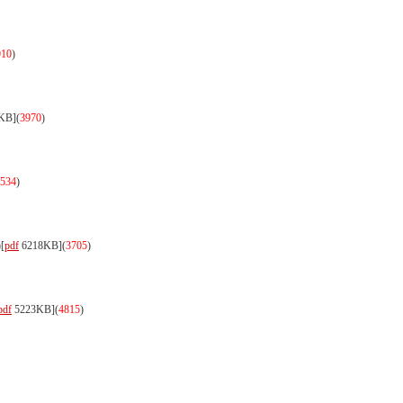
910
)
KB]
(
3970
)
534
)
)
[
pdf
6218KB]
(
3705
)
pdf
5223KB]
(
4815
)