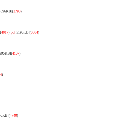
896KB]
(
3790
)
(
4017
)
[
pdf
5196KB]
(
3584
)
995KB]
(
4107
)
4
)
56KB]
(
4740
)