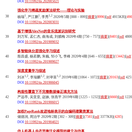
DOI:
10.11992/tis.202005021
强化学习稀疏奖励算法研究——理论与实验
1
1
1,2
38
杨瑞
, 严江鹏
, 李秀
2020年5期 [888－899][
摘要
](
8996
)
[
pdf
4915KB]
(
490
DOI:
10.11992/tis.202003031
基于增强AlexNet的音乐流派识别研究
39
刘万军, 孟仁杰, 曲海成, 刘腊梅 2020年4期 [750－757][
摘要
](
8401
)
[
pdf
480
DOI:
10.11992/tis.201909032
多智能体分层强化学习综述
40
殷昌盛, 杨若鹏, 朱巍, 邹小飞, 李峰 2020年4期 [646－655][
摘要
](
13442
)
[
pdf
DOI:
10.11992/tis.201909027
深度度量学习综述
1,2
1,2
1,2
41
刘冰
, 李瑞麟
, 封举富
2019年6期 [1064－1072][
摘要
](
20163
)
[
pdf
425
DOI:
10.11992/tis.201906045
构造性覆盖下不完整数据修正填充方法
42
严远亭, 吴亚亚, 赵姝, 张燕平 2019年6期 [1225－1232][
摘要
](
6660
)
[
pdf
122
DOI:
10.11992/tis.201906015
加权PageRank改进地标表示的自编码谱聚类算法
43
储德润, 周治平 2020年2期 [302－309][
摘要
](
7581
)
[
pdf
3377KB]
(
4285
)
DOI:
10.11992/tis.201904021
仿人机器人步态平衡泛化模型的建立与仿真