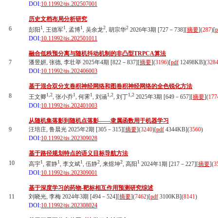
DOI:
10.11992/tis.202507001
历史文档布局分析研究
1
1
1
2
2
6
彭阳
, 王德军
, 孟博
, 吴余龙
, 胡宗华
2026年3期 [727－738][
摘要
](
287
)
[
p
DOI:
10.11992/tis.202501011
融合低秩预分离与随机抖动机制的非凸型TRPCA算法
7
潘昱妍, 张德, 李壮举 2025年4期 [822－837][
摘要
](
3196
)
[
pdf
12498KB]
(
328
DOI:
10.11992/tis.202406003
基于混合双分支卷积神经网络和图卷积神经网络的全色锐化方法
1,2
1
1
1,2
1,2
8
王文卿
, 张小乔
, 何霁
, 刘涵
, 刘丁
2025年3期 [649－657][
摘要
](
177
DOI:
10.11992/tis.202401003
从随机集落影到随机点落影——隶属函数用于机器学习
9
汪培庄, 鲁晨光 2025年2期 [305－315][
摘要
](
3240
)
[
pdf
4344KB]
(
3560
)
DOI:
10.11992/tis.202309028
基于路径规划特点的语义目标导航方法
1
1
1
2
2
1
10
高宇
, 霍静
, 李文斌
, 伍静
, 来煜坤
, 高阳
2024年1期 [217－227][
摘要
](
3
DOI:
10.11992/tis.202309001
基于深度学习的药物-靶标相互作用预测研究综述
11
刘晓光, 李梅 2024年3期 [494－524][
摘要
](
7462
)
[
pdf
3100KB]
(
8141
)
DOI:
10.11992/tis.202308024