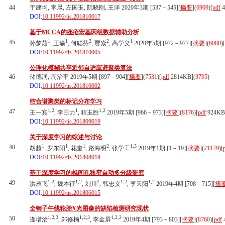
44
于建均, 李晨, 左国玉, 阮晓刚, 王洋 2020年3期 [537－545][
摘要
](
6909
)
[
pdf
4
DOI:
10.11992/tis.201810017
基于MCCA的痤疮宏基因组数据辅助分析
1
1
2
2
1
45
孙梦茹
, 王瑜
, 何聪芬
, 贾焱
, 高学义
2020年5期 [972－977][
摘要
](
6080
)
[
DOI:
10.11992/tis.201810005
公理化模糊共享近邻自适应谱聚类算法
46
储德润, 周治平 2019年5期 [897－904][
摘要
](
7531
)
[
pdf
2814KB]
(
3795
)
DOI:
10.11992/tis.201810002
结合谱聚类的标记分布学习
1,2
1
1,2
47
王一宾
, 李田力
, 程玉胜
2019年5期 [966－973][
摘要
](
8176
)
[
pdf
924KB
DOI:
10.11992/tis.201809019
关于深度学习的综述与讨论
1
1
1
2
1,3
48
胡越
, 罗东阳
, 花奎
, 路海明
, 张学工
2019年1期 [1－19][
摘要
](
21179
)
[
DOI:
10.11992/tis.201808019
基于深度学习的椎间孔狭窄自动多分级研究
1,2
1,2
2
1,2
1,2
49
洪雁飞
, 魏本征
, 刘川
, 韩忠义
, 李天阳
2019年4期 [708－715][
摘
DOI:
10.11992/tis.201806015
全钢子午线轮胎X光图像的缺陷检测研究现状
1,2,3
1,2,3
1,2,3
50
逄增治
, 郑修楠
, 李金屏
2019年4期 [793－803][
摘要
](
8760
)
[
pdf