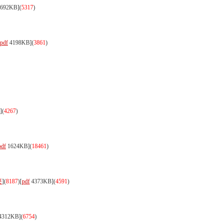
692KB]
(
5317
)
pdf
4198KB]
(
3861
)
]
(
4267
)
pdf
1624KB]
(
18461
)
要
](
8187
)
[
pdf
4373KB]
(
4591
)
4312KB]
(
6754
)