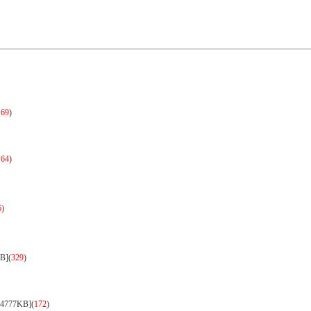
169
)
164
)
6
)
B]
(
329
)
4777KB]
(
172
)