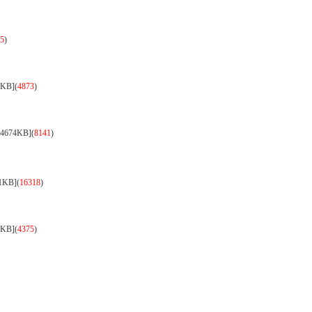
5
)
0KB]
(
4873
)
4674KB]
(
8141
)
1KB]
(
16318
)
0KB]
(
4375
)