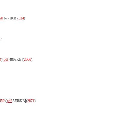
df
6771KB]
(
324
)
4
)
4
)
[
pdf
4863KB]
(
2006
)
559
)
[
pdf
5558KB]
(
2871
)