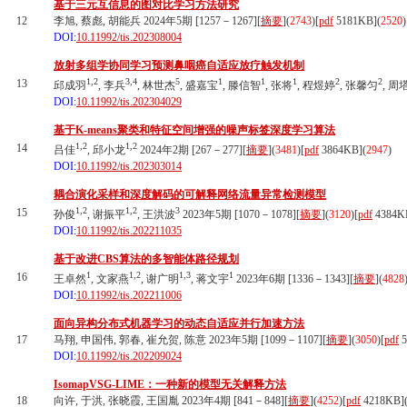
基于三元互信息的图对比学习方法研究
12
李旭, 蔡彪, 胡能兵 2024年5期 [1257－1267][
摘要
](
2743
)
[
pdf
5181KB]
(
2520
)
DOI:
10.11992/tis.202308004
放射多组学协同学习预测鼻咽癌自适应放疗触发机制
1,2
3,4
5
1
1
1
2
2
13
邱成羽
, 李兵
, 林世杰
, 盛嘉宝
, 滕信智
, 张将
, 程煜婷
, 张馨匀
, 周
DOI:
10.11992/tis.202304029
基于K-means聚类和特征空间增强的噪声标签深度学习算法
1,2
1,2
14
吕佳
, 邱小龙
2024年2期 [267－277][
摘要
](
3481
)
[
pdf
3864KB]
(
2947
)
DOI:
10.11992/tis.202303014
耦合演化采样和深度解码的可解释网络流量异常检测模型
1,2
1,2
3
15
孙俊
, 谢振平
, 王洪波
2023年5期 [1070－1078][
摘要
](
3120
)
[
pdf
4384K
DOI:
10.11992/tis.202211035
基于改进CBS算法的多智能体路径规划
1
1,2
1,3
1
16
王卓然
, 文家燕
, 谢广明
, 蒋文宇
2023年6期 [1336－1343][
摘要
](
4828
DOI:
10.11992/tis.202211006
面向异构分布式机器学习的动态自适应并行加速方法
17
马翔, 申国伟, 郭春, 崔允贺, 陈意 2023年5期 [1099－1107][
摘要
](
3050
)
[
pdf
5
DOI:
10.11992/tis.202209024
IsomapVSG-LIME：一种新的模型无关解释方法
18
向许, 于洪, 张晓霞, 王国胤 2023年4期 [841－848][
摘要
](
4252
)
[
pdf
4218KB]