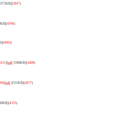
372KB]
(
3847
)
6KB]
(
4566
)
B]
(
4683
)
6531
)
[
pdf
5598KB]
(
4408
)
09
)
[
pdf
4551KB]
(
4877
)
69KB]
(
4355
)