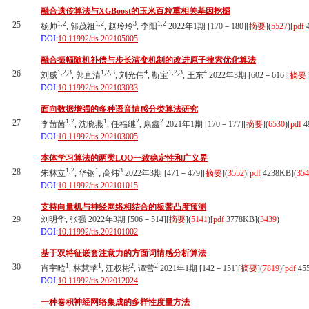
融合遗传算法与XGBoost的玉米百粒重相关基因挖掘
1,2
1,2
3
1,2
25
杨帅
, 郭茂祖
, 赵玲玲
, 李阳
2022年1期 [170－180][
摘要
](
5527
)
[
pdf
4
DOI:
10.11992/tis.202105005
融合振幅随机补偿与步长演变机制的改进原子搜索优化算法
1,2,3
1,2,3
4
1,2,3
4
26
刘威
, 郭直清
, 刘光伟
, 靳宝
, 王东
2022年3期 [602－616][
摘要
]
DOI:
10.11992/tis.202103033
面向数据增强的多种语音情感分类算法研究
1,2
1
2
2
27
李茜茜
, 沈晓燕
, 任福继
, 康鑫
2021年1期 [170－177][
摘要
](
6530
)
[
pdf
4
DOI:
10.11992/tis.202103005
本体学习算法的两类LOO一致稳定性和广义界
1,2
1
3
28
朱林立
, 华钢
, 高炜
2022年3期 [471－479][
摘要
](
3552
)
[
pdf
4238KB]
(
354
DOI:
10.11992/tis.202101015
支持向量机与神经网络相结合的板带凸度预测
29
刘明华, 张强 2022年3期 [506－514][
摘要
](
5141
)
[
pdf
3778KB]
(
3439
)
DOI:
10.11992/tis.202101002
基于双特征嵌套注意力的方面词情感分析算法
1
1
2
2
30
肖宇晗
, 林慧苹
, 汪权彬
, 谭营
2021年1期 [142－151][
摘要
](
7819
)
[
pdf
45
DOI:
10.11992/tis.202012024
一种卷积神经网络集成的多样性度量方法