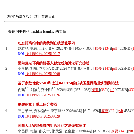
《智能系统学报》
过刊查询页面
关键词中包括
machine learning
的文章
动态距离约束的离线到在线强化学习
1
赵若涵, 魏巍, 王达, 黄利 2026年4期 [1055－1065][
摘要
](
134
)
[
pdf
4053KB]
(
DOI:
10.11992/tis.202510017
面向复杂环境的机器人触觉感知算法研究综述
2
高春艳, 刘琦, 李满宏, 刘璇 2026年4期 [834－848][
摘要
](
147
)
[
pdf
5225KB]
(
DOI:
10.11992/tis.202510008
基于参数优化VMD和改进BiLSTM的低轨卫星网络业务预测方法
1,2
3
1,2
3
佟谣
, 刘波
, 齐小刚
2026年3期 [627－638][
摘要
](
335
)
[
pdf
6073KB]
(
33
DOI:
10.11992/tis.202508026
稳健的量子重上传分类器
1,2
1,2
1,2
4
韩思予
, 贾林瀚
, 李宇峰
2026年3期 [617－626][
摘要
](
321
)
[
pdf
4554K
DOI:
10.11992/tis.202507029
面向人工智能领域的组合泛化方法研究综述
5
李昌原, 程恺, 郝文宁, 邵天浩, 张金鹏 2026年4期 [815－833][
摘要
](
141
)
[
pdf