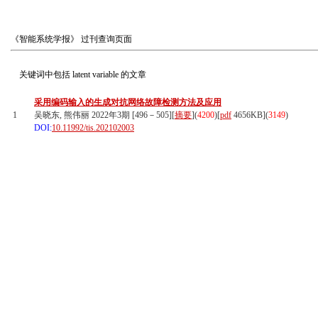
《智能系统学报》
过刊查询页面
关键词中包括
latent variable
的文章
采用编码输入的生成对抗网络故障检测方法及应用
1
吴晓东, 熊伟丽 2022年3期 [496－505][
摘要
](
4200
)
[
pdf
4656KB]
(
3149
)
DOI:
10.11992/tis.202102003