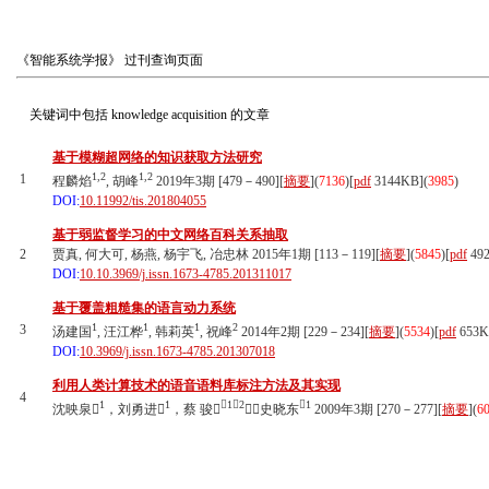
《智能系统学报》
过刊查询页面
关键词中包括
knowledge acquisition
的文章
基于模糊超网络的知识获取方法研究
1,2
1,2
1
程麟焰
, 胡峰
2019年3期 [479－490][
摘要
](
7136
)
[
pdf
3144KB]
(
3985
)
DOI:
10.11992/tis.201804055
基于弱监督学习的中文网络百科关系抽取
2
贾真, 何大可, 杨燕, 杨宇飞, 冶忠林 2015年1期 [113－119][
摘要
](
5845
)
[
pdf
49
DOI:
10.10.3969/j.issn.1673-4785.201311017
基于覆盖粗糙集的语言动力系统
1
1
1
2
3
汤建国
, 汪江桦
, 韩莉英
, 祝峰
2014年2期 [229－234][
摘要
](
5534
)
[
pdf
653K
DOI:
10.3969/j.issn.1673-4785.201307018
利用人类计算技术的语音语料库标注方法及其实现
4
1
1
1，2
1
沈映泉
，刘勇进
，蔡 骏
，史晓东
2009年3期 [270－277][
摘要
](
6