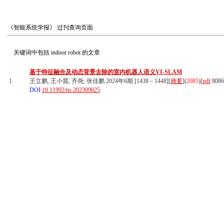
《智能系统学报》
过刊查询页面
关键词中包括
indoor robot
的文章
基于特征融合及动态背景去除的室内机器人语义VI-SLAM
1
王立鹏, 王小晨, 齐尧, 张佳鹏 2024年6期 [1438－1448][
摘要
](
2085
)
[
pdf
808
DOI:
10.11992/tis.202309025