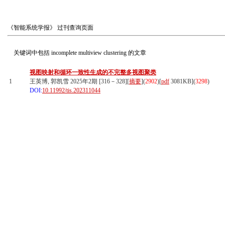
《智能系统学报》
过刊查询页面
关键词中包括
incomplete multiview clustering
的文章
视图映射和循环一致性生成的不完整多视图聚类
1
王英博, 郭凯雪 2025年2期 [316－328][
摘要
](
2902
)
[
pdf
3081KB]
(
3298
)
DOI:
10.11992/tis.202311044