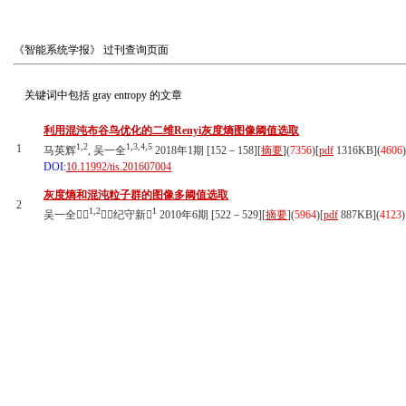
《智能系统学报》
过刊查询页面
关键词中包括
gray entropy
的文章
利用混沌布谷鸟优化的二维Renyi灰度熵图像阈值选取
1,2
1,3,4,5
1
马英辉
, 吴一全
2018年1期 [152－158][
摘要
](
7356
)
[
pdf
1316KB]
(
4606
)
DOI:
10.11992/tis.201607004
灰度熵和混沌粒子群的图像多阈值选取
2
1,2
1
吴一全
，纪守新
2010年6期 [522－529][
摘要
](
5964
)
[
pdf
887KB]
(
4123
)