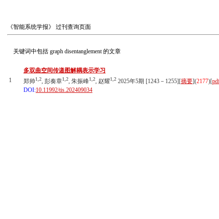
《智能系统学报》
过刊查询页面
关键词中包括
graph disentanglement
的文章
多双曲空间传递图解耦表示学习
1,2
1,2
1,2
1,2
1
郑帅
, 彭奏章
, 朱振峰
, 赵耀
2025年5期 [1243－1255][
摘要
](
2177
)
[
pd
DOI:
10.11992/tis.202409034