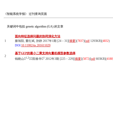
《智能系统学报》
过刊查询页面
关键词中包括
genetic algorithm (GA)
的文章
面向特征选择问题的协同演化方法
1
滕旭阳, 董红斌, 孙静 2017年1期 [24－31][
摘要
](
7837
)
[
pdf
1293KB]
(
4832
)
DOI:
10.11992/tis.201611029
基于GEP的最小二乘支持向量机模型参数选择
2
1,2
1
钱晓山
，阳春华
2012年3期 [225－229][
摘要
](
5872
)
[
pdf
603KB]
(
4180