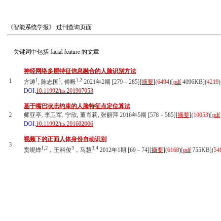
《智能系统学报》
过刊查询页面
关键词中包括
facial feature
的文章
神经网络多层特征信息融合的人脸识别方法
1
1
1,2
1
方涛
, 陈志国
, 傅毅
2021年2期 [279－285][
摘要
](
6494
)
[
pdf
4096KB]
(
4219
)
DOI:
10.11992/tis.201907053
基于嘴巴状态约束的人脸特征点定位算法
2
师亚亭, 李卫军, 宁欣, 董肖莉, 张丽萍 2016年5期 [578－585][
摘要
](
10053
)
[
pdf
DOI:
10.11992/tis.201602006
视频下的正面人体身份自动识别
3
1,2
3
3,4
贲晛烨
，王科俊
，马慧
2012年1期 [69－74][
摘要
](
6168
)
[
pdf
755KB]
(
54