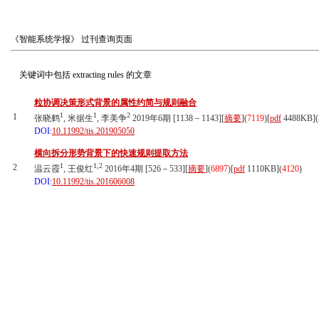
《智能系统学报》
过刊查询页面
关键词中包括
extracting rules
的文章
粒协调决策形式背景的属性约简与规则融合
1
1
2
1
张晓鹤
, 米据生
, 李美争
2019年6期 [1138－1143][
摘要
](
7119
)
[
pdf
4488KB]
(
DOI:
10.11992/tis.201905050
横向拆分形势背景下的快速规则提取方法
1
1,2
2
温云霞
, 王俊红
2016年4期 [526－533][
摘要
](
6897
)
[
pdf
1110KB]
(
4120
)
DOI:
10.11992/tis.201606008