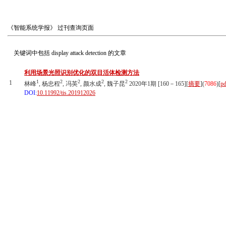
《智能系统学报》
过刊查询页面
关键词中包括
display attack detection
的文章
利用场景光照识别优化的双目活体检测方法
1
2
2
2
2
1
林峰
, 杨忠程
, 冯英
, 颜水成
, 魏子昆
2020年1期 [160－165][
摘要
](
7086
)
[
pd
DOI:
10.11992/tis.201912026