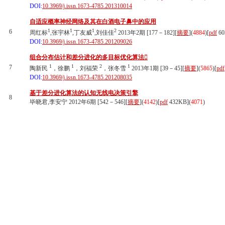
DOI:
10.3969/j.issn.1673-4785.201310014
自适应概率神经网络及其在白酒电子鼻中的应用
1
1
1
2
6
周红标
,张宇林
,丁友威
,刘佳佳
2013年2期 [177－182][
摘要
](
4884
)
[
pdf
60
DOI:
10.3969/j.issn.1673-4785.201209026
组合分布估计和差分进化的多目标优化算法
1
1
2
1
7
陶新民
，徐鹏
，刘福荣
，张冬雪
2013年1期 [39－45][
摘要
](
5865
)
[
pdf
DOI:
10.3969/j.issn.1673-4785.201208035
基于差分进化算法的认知无线电决策引擎
8
毕晓君,李安宁 2012年6期 [542－546][
摘要
](
4142
)
[
pdf
432KB]
(
4071
)