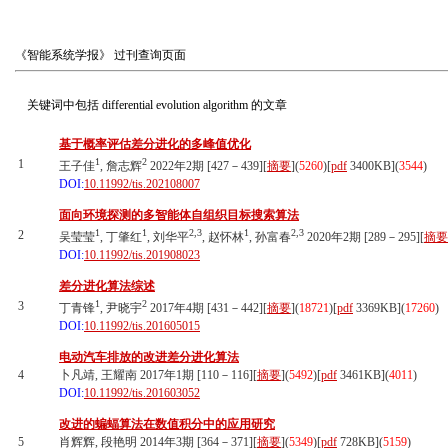
《智能系统学报》
过刊查询页面
关键词中包括
differential evolution algorithm
的文章
基于概率评估差分进化的多峰值优化
1
2
1
王子佳
, 詹志辉
2022年2期 [427－439][
摘要
](
5260
)
[
pdf
3400KB]
(
3544
)
DOI:
10.11992/tis.202108007
面向环境探测的多智能体自组织目标搜索算法
1
1
2,3
1
2,3
2
吴莹莹
, 丁肇红
, 刘华平
, 赵怀林
, 孙富春
2020年2期 [289－295][
摘要
DOI:
10.11992/tis.201908023
差分进化算法综述
1
2
3
丁青锋
, 尹晓宇
2017年4期 [431－442][
摘要
](
18721
)
[
pdf
3369KB]
(
17260
)
DOI:
10.11992/tis.201605015
电动汽车排放的改进差分进化算法
4
卜凡靖, 王耀南 2017年1期 [110－116][
摘要
](
5492
)
[
pdf
3461KB]
(
4011
)
DOI:
10.11992/tis.201603052
改进的蝙蝠算法在数值积分中的应用研究
5
肖辉辉, 段艳明 2014年3期 [364－371][
摘要
](
5349
)
[
pdf
728KB]
(
5159
)