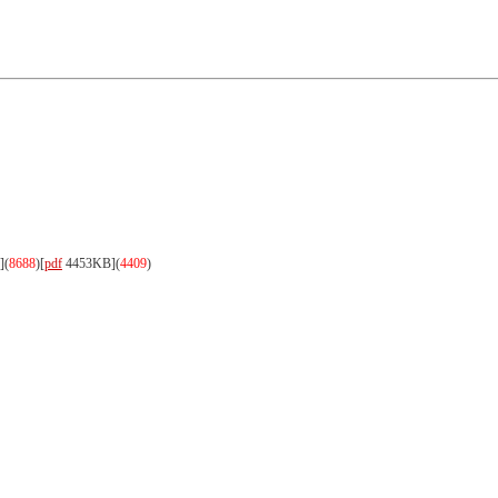
](
8688
)
[
pdf
4453KB]
(
4409
)