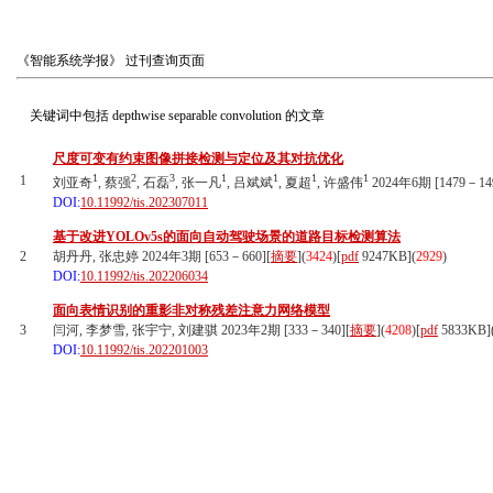
《智能系统学报》
过刊查询页面
关键词中包括
depthwise separable convolution
的文章
尺度可变有约束图像拼接检测与定位及其对抗优化
1
2
3
1
1
1
1
1
刘亚奇
, 蔡强
, 石磊
, 张一凡
, 吕斌斌
, 夏超
, 许盛伟
2024年6期 [1479－149
DOI:
10.11992/tis.202307011
基于改进YOLOv5s的面向自动驾驶场景的道路目标检测算法
2
胡丹丹, 张忠婷 2024年3期 [653－660][
摘要
](
3424
)
[
pdf
9247KB]
(
2929
)
DOI:
10.11992/tis.202206034
面向表情识别的重影非对称残差注意力网络模型
3
闫河, 李梦雪, 张宇宁, 刘建骐 2023年2期 [333－340][
摘要
](
4208
)
[
pdf
5833KB]
DOI:
10.11992/tis.202201003