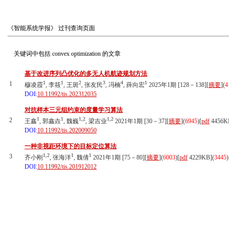
《智能系统学报》
过刊查询页面
关键词中包括
convex optimization
的文章
基于改进序列凸优化的多无人机航迹规划方法
1
1
2
3
4
1
1
穆凌霞
, 李筱
, 王斑
, 张友民
, 冯楠
, 薛向宏
2025年1期 [128－138][
摘要
](
4
DOI:
10.11992/tis.202312035
对抗样本三元组约束的度量学习算法
1
1
1,2
1,2
2
王鑫
, 郭鑫垚
, 魏巍
, 梁吉业
2021年1期 [30－37][
摘要
](
6945
)
[
pdf
4456K
DOI:
10.11992/tis.202009050
一种非视距环境下的目标定位算法
1,2
1
1
3
齐小刚
, 张海洋
, 魏倩
2021年1期 [75－80][
摘要
](
6003
)
[
pdf
4229KB]
(
3445
)
DOI:
10.11992/tis.201912012