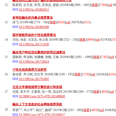
融合协同过滤与用户偏好的旅游组推荐方法
12
陈君同, 古天龙, 常亮, 宾辰忠, 梁聪 2018年6期 [999－1005][
摘要
](
7584
)
[
pdf
98
DOI:
10.11992/tis.201802011
多特征融合的兴趣点推荐算法
13
涂飞 2019年4期 [779－786][
摘要
](
6626
)
[
pdf
2067KB]
(
4131
)
DOI:
10.11992/tis.201801048
面对智能导诊的个性化推荐算法
14
马钰, 张岩, 王宏志, 张义策 2018年3期 [352－358][
摘要
](
8989
)
[
pdf
827KB]
(
53
DOI:
10.11992/tis.201711036
融合用户特征优化聚类的协同过滤算法
15
梁丽君, 李业刚, 张娜娜, 张晓, 王栋 2020年6期 [1091－1096][
摘要
](
7382
)
[
pdf
4
DOI:
10.11992/tis.201710024
个性化信息推荐方法研究
16
姜信景, 齐小刚, 刘立芳 2018年2期 [189－195][
摘要
](
7236
)
[
pdf
2301KB]
(
4245
)
DOI:
10.11992/tis.201701002
北京大学课程推荐引擎的设计和实现
17
沈苗, 来天平, 王素美, 彭一明, 高志同 2015年3期 [369－375][
摘要
](
4028
)
[
pdf
7
DOI:
10.3969/j.issn.1673-4785.201409045
融合上下文信息的社会网络推荐系统
1,2
1
2
2
18
李慧
, 马小平
, 胡云
, 施珺
2015年2期 [293－300][
摘要
](
4850
)
[
pdf
816KB]
(
DOI:
10.3969/j.issn.1673-4785.201406017