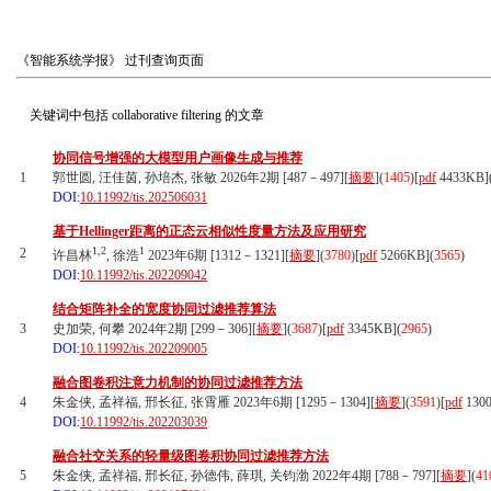
《智能系统学报》
过刊查询页面
关键词中包括
collaborative filtering
的文章
协同信号增强的大模型用户画像生成与推荐
1
郭世圆, 汪佳茵, 孙培杰, 张敏 2026年2期 [487－497][
摘要
](
1405
)
[
pdf
4433KB]
DOI:
10.11992/tis.202506031
基于Hellinger距离的正态云相似性度量方法及应用研究
1,2
1
2
许昌林
, 徐浩
2023年6期 [1312－1321][
摘要
](
3780
)
[
pdf
5266KB]
(
3565
)
DOI:
10.11992/tis.202209042
结合矩阵补全的宽度协同过滤推荐算法
3
史加荣, 何攀 2024年2期 [299－306][
摘要
](
3687
)
[
pdf
3345KB]
(
2965
)
DOI:
10.11992/tis.202209005
融合图卷积注意力机制的协同过滤推荐方法
4
朱金侠, 孟祥福, 邢长征, 张霄雁 2023年6期 [1295－1304][
摘要
](
3591
)
[
pdf
130
DOI:
10.11992/tis.202203039
融合社交关系的轻量级图卷积协同过滤推荐方法
5
朱金侠, 孟祥福, 邢长征, 孙德伟, 薛琪, 关钧渤 2022年4期 [788－797][
摘要
](
41