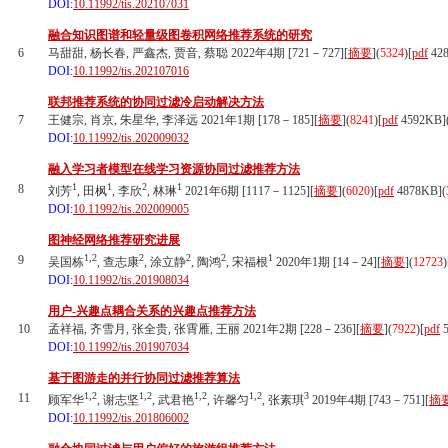
DOI:
10.11992/tis.202107031
融合知识图谱和轻量级图卷积网络推荐系统的研究
6
马甜甜, 杨长春, 严鑫杰, 贾音, 蔡聪 2022年4期 [721－727][
摘要
](
5324
)
[
pdf
42
DOI:
10.11992/tis.202107016
联邦推荐系统的协同过滤冷启动解决方法
7
王健宗, 肖京, 朱星华, 李泽远 2021年1期 [178－185][
摘要
](
8241
)
[
pdf
4592KB]
DOI:
10.11992/tis.202009032
融入学习者模型在线学习资源协同过滤推荐方法
1
1
2
1
8
刘芳
, 田枫
, 李欣
, 林琳
2021年6期 [1117－1125][
摘要
](
6020
)
[
pdf
4878KB]
(
DOI:
10.11992/tis.202009005
图神经网络推荐研究进展
1,2
2
2
2
1
9
吴国栋
, 查志康
, 涂立静
, 陶鸿
, 宋福根
2020年1期 [14－24][
摘要
](
12723
)
DOI:
10.11992/tis.201908034
用户-兴趣点耦合关系的兴趣点推荐方法
10
孟祥福, 齐雪月, 张全贵, 张霄雁, 王丽 2021年2期 [228－236][
摘要
](
7922
)
[
pdf
5
DOI:
10.11992/tis.201907034
基于图游走的并行协同过滤推荐算法
1,2
1,2
1,2
1,2
3
11
顾军华
, 谢志坚
, 武君艳
, 许馨匀
, 张素琪
2019年4期 [743－751][
摘
DOI:
10.11992/tis.201806002