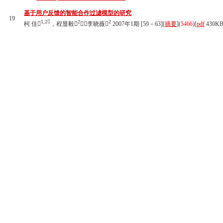
基于用户反馈的智能合作过滤模型的研究
19
1,2
2
2
柯 佳
，程显毅
，李晓薇
2007年1期 [59－63][
摘要
](
5466
)
[
pdf
430KB