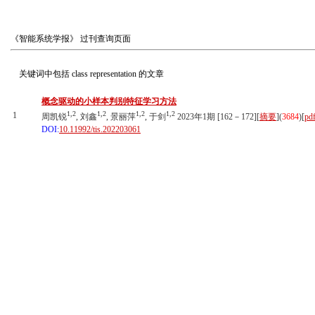
《智能系统学报》
过刊查询页面
关键词中包括
class representation
的文章
概念驱动的小样本判别特征学习方法
1,2
1,2
1,2
1,2
1
周凯锐
, 刘鑫
, 景丽萍
, 于剑
2023年1期 [162－172][
摘要
](
3684
)
[
pd
DOI:
10.11992/tis.202203061