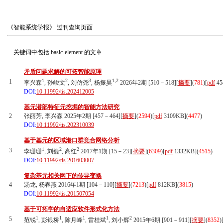
《智能系统学报》
过刊查询页面
关键词中包括
basic-element
的文章
矛盾问题求解的可拓智能原理
1
2
3
1,2
1
李兴森
, 孙峻文
, 刘仿尧
, 杨振昊
2026年2期 [510－518][
摘要
](
781
)
[
pdf
45
DOI:
10.11992/tis.202412005
基元潜部特征元挖掘的智能方法研究
2
张丽芳, 李兴森 2025年2期 [457－464][
摘要
](
2594
)
[
pdf
3109KB]
(
4477
)
DOI:
10.11992/tis.202310039
基于基元的区域港口群竞合网络分析
1
2
2
3
李珊珊
, 刘巍
, 高红
2017年1期 [15－23][
摘要
](
6309
)
[
pdf
1332KB]
(
4515
)
DOI:
10.11992/tis.201603007
复杂基元相关网下的传导变换
4
汤龙, 杨春燕 2016年1期 [104－110][
摘要
](
7213
)
[
pdf
812KB]
(
3815
)
DOI:
10.11992/tis.201507054
基于可拓学的自适应软件形式化方法
1
1
1
1
2
5
范锐
, 彭银桥
, 陈月峰
, 雷桂斌
, 刘小辉
2015年6期 [901－911][
摘要
](
8352
)