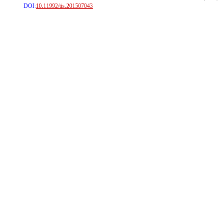
DOI:
10.11992/tis.201507043