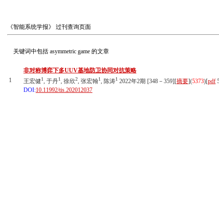
《智能系统学报》
过刊查询页面
关键词中包括
asymmetric game
的文章
非对称博弈下多UUV基地防卫协同对抗策略
1
1
2
1
1
1
王宏健
, 于丹
, 徐欣
, 张宏翰
, 陈涛
2022年2期 [348－359][
摘要
](
5373
)
[
pdf
5
DOI:
10.11992/tis.202012037