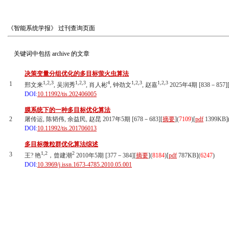
《智能系统学报》
过刊查询页面
关键词中包括
archive
的文章
决策变量分组优化的多目标萤火虫算法
1,2,3
1,2,3
4
1,2,3
1,2,3
1
邢文来
, 吴润秀
, 肖人彬
, 钟劲文
, 赵嘉
2025年4期 [838－857]
DOI:
10.11992/tis.202406005
膜系统下的一种多目标优化算法
2
屠传运, 陈韬伟, 余益民, 赵昆 2017年5期 [678－683][
摘要
](
7109
)
[
pdf
1399KB]
DOI:
10.11992/tis.201706013
多目标微粒群优化算法综述
1,2
2
3
王? 艳
，曾建潮
2010年5期 [377－384][
摘要
](
8184
)
[
pdf
787KB]
(
6247
)
DOI:
10.3969/j.issn.1673-4785.2010.05.001