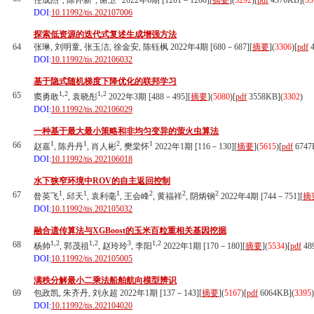
任成杰
, 陈怀新
, 谢卫
2022年6期 [1201－1208][
摘要
](
3292
)
[
pdf
4576KB]
(
35
DOI:
10.11992/tis.202107006
探索低资源的迭代式复述生成增强方法
64
张琳, 刘明童, 张玉洁, 徐金安, 陈钰枫 2022年4期 [680－687][
摘要
](
3306
)
[
pdf
4
DOI:
10.11992/tis.202106032
基于隐式随机梯度下降优化的联邦学习
1,2
1,2
65
窦勇敢
, 袁晓彤
2022年3期 [488－495][
摘要
](
5080
)
[
pdf
3558KB]
(
3302
)
DOI:
10.11992/tis.202106029
一种基于最大最小策略和非均匀变异的萤火虫算法
1
1
2
1
66
赵嘉
, 陈丹丹
, 肖人彬
, 樊棠怀
2022年1期 [116－130][
摘要
](
5615
)
[
pdf
6747
DOI:
10.11992/tis.202106018
水下狭窄环境中ROV的自主返回控制
1
1
1
2
2
2
67
昝英飞
, 邱天
, 袁利毫
, 王会峰
, 黄福祥
, 阴炳钢
2022年4期 [744－751][
摘
DOI:
10.11992/tis.202105032
融合遗传算法与XGBoost的玉米百粒重相关基因挖掘
1,2
1,2
3
1,2
68
杨帅
, 郭茂祖
, 赵玲玲
, 李阳
2022年1期 [170－180][
摘要
](
5534
)
[
pdf
48
DOI:
10.11992/tis.202105005
满秩分解最小二乘法船舶航向模型辨识
69
包政凯, 朱齐丹, 刘永超 2022年1期 [137－143][
摘要
](
5167
)
[
pdf
6064KB]
(
3395
)
DOI:
10.11992/tis.202104020