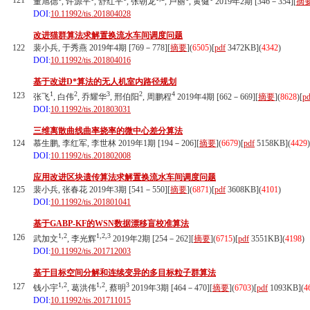
121
董旭德
, 许源平
, 舒红平
, 张朝龙
, 卢丽
, 黄健
2019年2期 [346－354][
摘
DOI:
10.11992/tis.201804028
改进猫群算法求解置换流水车间调度问题
122
裴小兵, 于秀燕 2019年4期 [769－778][
摘要
](
6505
)
[
pdf
3472KB]
(
4342
)
DOI:
10.11992/tis.201804016
基于改进D*算法的无人机室内路径规划
1
2
3
2
4
123
张飞
, 白伟
, 乔耀华
, 邢伯阳
, 周鹏程
2019年4期 [662－669][
摘要
](
8628
)
[
pd
DOI:
10.11992/tis.201803031
三维离散曲线曲率挠率的微中心差分算法
124
慕生鹏, 李红军, 李世林 2019年1期 [194－206][
摘要
](
6679
)
[
pdf
5158KB]
(
4429
)
DOI:
10.11992/tis.201802008
应用改进区块遗传算法求解置换流水车间调度问题
125
裴小兵, 张春花 2019年3期 [541－550][
摘要
](
6871
)
[
pdf
3608KB]
(
4101
)
DOI:
10.11992/tis.201801041
基于GABP-KF的WSN数据漂移盲校准算法
1,2
1,2,3
126
武加文
, 李光辉
2019年2期 [254－262][
摘要
](
6715
)
[
pdf
3551KB]
(
4198
)
DOI:
10.11992/tis.201712003
基于目标空间分解和连续变异的多目标粒子群算法
1,2
1,2
3
127
钱小宇
, 葛洪伟
, 蔡明
2019年3期 [464－470][
摘要
](
6703
)
[
pdf
1093KB]
(
4
DOI:
10.11992/tis.201711015