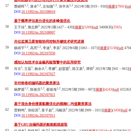
面向机器学习的分布式并行计算关键技术及应用
1,2
1,2
1,2
1,2
57
曹嵘晖
, 唐卓
, 左知微
, 张学东
2021年5期 [919－930][
摘要
](
7841
)
[
pd
DOI:
10.11992/tis.202108010
基于概率评估差分进化的多峰值优化
1
2
58
王子佳
, 詹志辉
2022年2期 [427－439][
摘要
](
5269
)
[
pdf
3400KB]
(
3565
)
DOI:
10.11992/tis.202108007
共位监测卫星智能协同控制关键技术研究进展
1,2
1,2
1
1
59
杨靖宇
, 高亮
, 李迪
, 李辰
2022年6期 [1063－1073][
摘要
](
5138
)
[
pdf
479
DOI:
10.11992/tis.202107050
感知认知技术在金融风险预警中的应用研究
1
1
2
1
1
1
1
60
肖京
, 王磊
, 杨余久
, 李娜
, 赵盟盟
, 陈又新
, 谭韬
2021年5期 [941－961][
DOI:
10.11992/tis.202107027
非对称卷积编码器的聚类算法
1,2
1,2
1,2
61
杨梦茵
, 陈俊芬
, 翟俊海
2022年5期 [900－907][
摘要
](
4243
)
[
pdf
4352K
DOI:
10.11992/tis.202107021
基于混合身份搜索黏菌优化的模糊C-均值聚类算法
1
2
2
2
62
贾鹤鸣
, 张棕淇
, 姜子超
, 冯榆淇
2022年5期 [999－1011][
摘要
](
3458
)
[
pdf
4
DOI:
10.11992/tis.202107011
基于GRU自编码器的船舶航线提取
1
1
2
63