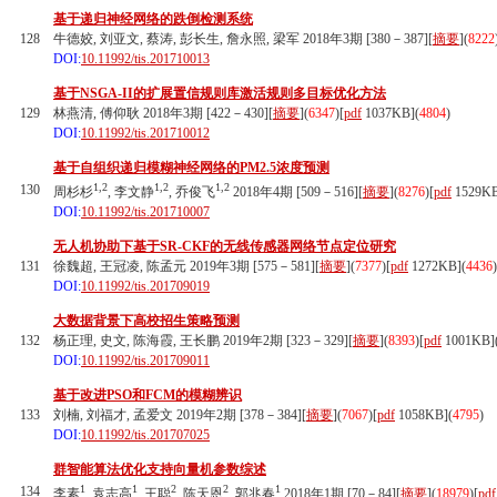
基于递归神经网络的跌倒检测系统
128
牛德姣, 刘亚文, 蔡涛, 彭长生, 詹永照, 梁军 2018年3期 [380－387][
摘要
](
8222
DOI:
10.11992/tis.201710013
基于NSGA-II的扩展置信规则库激活规则多目标优化方法
129
林燕清, 傅仰耿 2018年3期 [422－430][
摘要
](
6347
)
[
pdf
1037KB]
(
4804
)
DOI:
10.11992/tis.201710012
基于自组织递归模糊神经网络的PM2.5浓度预测
1,2
1,2
1,2
130
周杉杉
, 李文静
, 乔俊飞
2018年4期 [509－516][
摘要
](
8276
)
[
pdf
1529K
DOI:
10.11992/tis.201710007
无人机协助下基于SR-CKF的无线传感器网络节点定位研究
131
徐魏超, 王冠凌, 陈孟元 2019年3期 [575－581][
摘要
](
7377
)
[
pdf
1272KB]
(
4436
)
DOI:
10.11992/tis.201709019
大数据背景下高校招生策略预测
132
杨正理, 史文, 陈海霞, 王长鹏 2019年2期 [323－329][
摘要
](
8393
)
[
pdf
1001KB]
DOI:
10.11992/tis.201709011
基于改进PSO和FCM的模糊辨识
133
刘楠, 刘福才, 孟爱文 2019年2期 [378－384][
摘要
](
7067
)
[
pdf
1058KB]
(
4795
)
DOI:
10.11992/tis.201707025
群智能算法优化支持向量机参数综述
1
1
2
2
1
134
李素
, 袁志高
, 王聪
, 陈天恩
, 郭兆春
2018年1期 [70－84][
摘要
](
18979
)
[
pdf