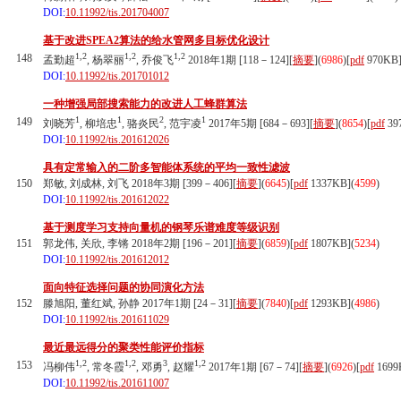
DOI:
10.11992/tis.201704007
基于改进SPEA2算法的给水管网多目标优化设计
1,2
1,2
1,2
148
孟勤超
, 杨翠丽
, 乔俊飞
2018年1期 [118－124][
摘要
](
6986
)
[
pdf
970KB
DOI:
10.11992/tis.201701012
一种增强局部搜索能力的改进人工蜂群算法
1
1
2
1
149
刘晓芳
, 柳培忠
, 骆炎民
, 范宇凌
2017年5期 [684－693][
摘要
](
8654
)
[
pdf
39
DOI:
10.11992/tis.201612026
具有定常输入的二阶多智能体系统的平均一致性滤波
150
郑敏, 刘成林, 刘飞 2018年3期 [399－406][
摘要
](
6645
)
[
pdf
1337KB]
(
4599
)
DOI:
10.11992/tis.201612022
基于测度学习支持向量机的钢琴乐谱难度等级识别
151
郭龙伟, 关欣, 李锵 2018年2期 [196－201][
摘要
](
6859
)
[
pdf
1807KB]
(
5234
)
DOI:
10.11992/tis.201612012
面向特征选择问题的协同演化方法
152
滕旭阳, 董红斌, 孙静 2017年1期 [24－31][
摘要
](
7840
)
[
pdf
1293KB]
(
4986
)
DOI:
10.11992/tis.201611029
最近最远得分的聚类性能评价指标
1,2
1,2
3
1,2
153
冯柳伟
, 常冬霞
, 邓勇
, 赵耀
2017年1期 [67－74][
摘要
](
6926
)
[
pdf
1699
DOI:
10.11992/tis.201611007