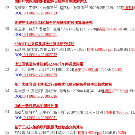
面向环境探测的多智能体自组织目标搜索算法
1
1
2,3
1
2,3
89
吴莹莹
, 丁肇红
, 刘华平
, 赵怀林
, 孙富春
2020年2期 [289－295][
摘要
](
DOI:
10.11992/tis.201908023
改进光流法和GMM融合的车辆实时检测算法研究
1
1
1
1
90
陈立潮
, 解丹
, 曹建芳
, 张睿
2021年2期 [271－278][
摘要
](
6804
)
[
pdf
4873KB
DOI:
10.11992/tis.201907051
SMOTE过采样及其改进算法研究综述
91
石洪波, 陈雨文, 陈鑫 2019年6期 [1073－1083][
摘要
](
20856
)
[
pdf
1053KB]
(
175
DOI:
10.11992/tis.201906052
改进区块遗传算法解决分布式车间调度问题
92
裴小兵, 孙志卫 2021年2期 [303－312][
摘要
](
5688
)
[
pdf
1724KB]
(
4219
)
DOI:
10.11992/tis.201906035
基于大变异遗传算法进行参数优化整定的负荷频率自抗扰控制
1,2
1
1
1
93
陈增强
, 黄朝阳
, 孙明玮
, 孙青林
2020年1期 [41－49][
摘要
](
7993
)
[
pdf
591
DOI:
10.11992/tis.201906026
面向一致性样本的属性约简
1
1
2
1
94
高媛
, 陈向坚
, 王平心
, 杨习贝
2019年6期 [1170－1178][
摘要
](
7005
)
[
pdf
11
DOI:
10.11992/tis.201905051
基于三支决策的序列数据代价敏感分类算法
95
刘牧雷, 徐菲菲 2019年6期 [1255－1261][
摘要
](
7035
)
[
pdf
1205KB]
(
4626
)