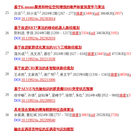
基于K-means聚类和特征空间增强的噪声标签深度学习算法
1,2
1,2
25
吕佳
, 邱小龙
2024年2期 [267－277][
摘要
](
3490
)
[
pdf
3864KB]
(
2957
)
DOI:
10.11992/tis.202303014
基于改进RRT*算法的移动机器人路径规划
26
郭利进, 李强 2024年5期 [1209－1217][
摘要
](
5354
)
[
pdf
3463KB]
(
3192
)
DOI:
10.11992/tis.202302010
基于改进蚁群优化算法的AUV三维路径规划
1,2
1
1
27
蒲兴成
, 冼文杰
, 聂壮
2024年3期 [627－634][
摘要
](
3445
)
[
pdf
4715KB]
(
31
DOI:
10.11992/tis.202211038
基于改进CBS算法的多智能体路径规划
1
1,2
1,3
1
28
王卓然
, 文家燕
, 谢广明
, 蒋文宇
2023年6期 [1336－1343][
摘要
](
4859
)
[
p
DOI:
10.11992/tis.202211006
基于AEViT与先验知识的胶质瘤IDH1突变状态预测
1
2
1
1
2
1
29
徐华畅
, 许倩
, 赵钰琳
, 梁峰宁
, 徐凯
, 朱红
2024年4期 [952－960][
摘要
](
3
DOI:
10.11992/tis.202209055
具有混合策略的樽海鞘群特征选择算法
30
余紫康, 董红斌 2024年3期 [757－765][
摘要
](
3063
)
[
pdf
2932KB]
(
2728
)
DOI:
10.11992/tis.202209040
融合反讽语言特征的反讽语句识别模型