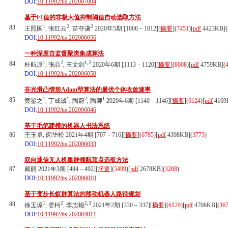
DOI:
10.11992/tis.202007004
基于F1值的非极大值抑制阈值自动选取方法
1
2
2
83
王照国
, 张红云
, 苗夺谦
2020年5期 [1006－1012][
摘要
](
7451
)
[
pdf
4423KB]
(
DOI:
10.11992/tis.202006056
一种深度自监督聚类集成算法
1
2
1,2
84
杜航原
, 张晶
, 王文剑
2020年6期 [1113－1120][
摘要
](
8008
)
[
pdf
4759KB]
(
DOI:
10.11992/tis.202006050
非光滑凸情形Adam型算法的最优个体收敛速率
1
1
2
1
85
黄鉴之
, 丁成诚
, 陶蔚
, 陶卿
2020年6期 [1140－1146][
摘要
](
6124
)
[
pdf
4169
DOI:
10.11992/tis.202006046
基于毛笔建模的机器人书法系统
86
王玉卓, 闵华松 2021年4期 [707－716][
摘要
](
6785
)
[
pdf
4398KB]
(
3773
)
DOI:
10.11992/tis.202006033
双向通信无人机集群领航顶点选取方法
87
戴丽 2021年3期 [484－492][
摘要
](
5499
)
[
pdf
2678KB]
(
3208
)
DOI:
10.11992/tis.202006010
基于变步长蚁群算法的移动机器人路径规划
1
2
2,3
88
徐玉琼
, 娄柯
, 李志锟
2021年2期 [330－337][
摘要
](
6129
)
[
pdf
4706KB]
(
36
DOI:
10.11992/tis.202004011