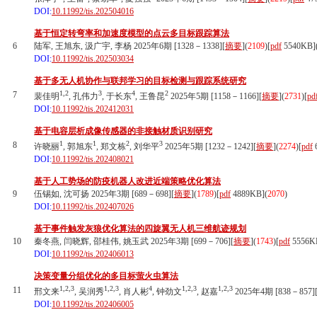
DOI:
10.11992/tis.202504016
基于恒定转弯率和加速度模型的点云多目标跟踪算法
6
陆军, 王旭东, 汲广宇, 李杨 2025年6期 [1328－1338][
摘要
](
2109
)
[
pdf
5540KB]
DOI:
10.11992/tis.202503034
基于多无人机协作与联邦学习的目标检测与跟踪系统研究
1,2
3
4
2
7
裴佳明
, 孔伟力
, 于长东
, 王鲁昆
2025年5期 [1158－1166][
摘要
](
2731
)
[
pd
DOI:
10.11992/tis.202412031
基于电容层析成像传感器的非接触材质识别研究
1
1
2
3
8
许晓丽
, 郭旭东
, 郑文栋
, 刘华平
2025年5期 [1232－1242][
摘要
](
2274
)
[
pdf
DOI:
10.11992/tis.202408021
基于人工势场的防疫机器人改进近端策略优化算法
9
伍锡如, 沈可扬 2025年3期 [689－698][
摘要
](
1789
)
[
pdf
4889KB]
(
2070
)
DOI:
10.11992/tis.202407026
基于事件触发灰狼优化算法的四旋翼无人机三维航迹规划
10
秦冬燕, 闫晓辉, 邵桂伟, 姚玉武 2025年3期 [699－706][
摘要
](
1743
)
[
pdf
5556K
DOI:
10.11992/tis.202406013
决策变量分组优化的多目标萤火虫算法
1,2,3
1,2,3
4
1,2,3
1,2,3
11
邢文来
, 吴润秀
, 肖人彬
, 钟劲文
, 赵嘉
2025年4期 [838－857]
DOI:
10.11992/tis.202406005