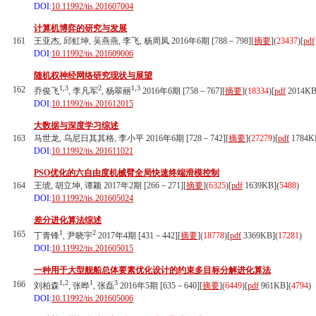
DOI:
10.11992/tis.201607004
计算机博弈的研究与发展
161
王亚杰, 邱虹坤, 吴燕燕, 李飞, 杨周凤 2016年6期 [788－798][
摘要
](
23437
)
[
pdf
DOI:
10.11992/tis.201609006
随机权神经网络研究现状与展望
1,3
2
1,3
162
乔俊飞
, 李凡军
, 杨翠丽
2016年6期 [758－767][
摘要
](
18334
)
[
pdf
2014KB
DOI:
10.11992/tis.201612015
大数据与深度学习综述
163
马世龙, 乌尼日其其格, 李小平 2016年6期 [728－742][
摘要
](
27279
)
[
pdf
1784K
DOI:
10.11992/tis.201611021
PSO优化的六自由度机械臂全局快速终端滑模控制
164
王琥, 胡立坤, 谭颖 2017年2期 [266－271][
摘要
](
6325
)
[
pdf
1639KB]
(
5488
)
DOI:
10.11992/tis.201605024
差分进化算法综述
1
2
165
丁青锋
, 尹晓宇
2017年4期 [431－442][
摘要
](
18778
)
[
pdf
3369KB]
(
17281
)
DOI:
10.11992/tis.201605015
一种用于大型舰船总体要素优化设计的约束多目标分解进化算法
1,2
1
3
166
刘柏森
, 张晔
, 张磊
2016年5期 [635－640][
摘要
](
6449
)
[
pdf
961KB]
(
4794
)
DOI:
10.11992/tis.201605006