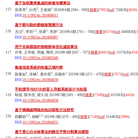
基于加权聚类集成的标签传播算法
1
2
1
115
张美琴
, 白亮
, 王俊斌
2018年6期 [994－998][
摘要
](
7092
)
[
pdf
728KB]
(
4650
)
DOI:
10.11992/tis.201806011
基于图勾勒的图链路预测方法
1
1,2
1
1
116
尤洁
, 李劲
, 张赛
, 李婷
2019年4期 [761－768][
摘要
](
6374
)
[
pdf
4466KB]
(
3
DOI:
10.11992/tis.201806007
用于目标跟踪的智能群体优化滤波算法
117
许奇, 王华彬, 周健, 陶亮 2019年4期 [697－707][
摘要
](
6961
)
[
pdf
1537KB]
(
454
DOI:
10.11992/tis.201805049
集值信息系统的快速正域约简
1
1
1
2
118
陈曼如
, 张楠
, 童向荣
, 岳晓冬
2019年3期 [471－478][
摘要
](
7073
)
[
pdf
3955
DOI:
10.11992/tis.201804059
手机惯导与RFID的盲人导航系统设计与实现
119
郇战, 陈学杰, 梁久祯 2019年3期 [491－499][
摘要
](
7108
)
[
pdf
4193KB]
(
4426
)
DOI:
10.11992/tis.201804058
基于模糊超网络的知识获取方法研究
1,2
1,2
120
程麟焰
, 胡峰
2019年3期 [479－490][
摘要
](
7148
)
[
pdf
3144KB]
(
3996
)
DOI:
10.11992/tis.201804055
基于质心分水岭算法的静态手势分割算法模型
1
1
1
1,2
1
1