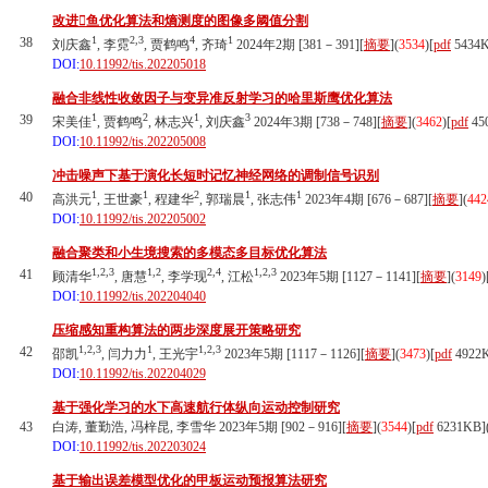
改进鱼优化算法和熵测度的图像多阈值分割
1
2,3
4
1
38
刘庆鑫
, 李霓
, 贾鹤鸣
, 齐琦
2024年2期 [381－391][
摘要
](
3534
)
[
pdf
5434
DOI:
10.11992/tis.202205018
融合非线性收敛因子与变异准反射学习的哈里斯鹰优化算法
1
2
1
3
39
宋美佳
, 贾鹤鸣
, 林志兴
, 刘庆鑫
2024年3期 [738－748][
摘要
](
3462
)
[
pdf
45
DOI:
10.11992/tis.202205008
冲击噪声下基于演化长短时记忆神经网络的调制信号识别
1
1
2
1
1
40
高洪元
, 王世豪
, 程建华
, 郭瑞晨
, 张志伟
2023年4期 [676－687][
摘要
](
442
DOI:
10.11992/tis.202205002
融合聚类和小生境搜索的多模态多目标优化算法
1,2,3
1,2
2,4
1,2,3
41
顾清华
, 唐慧
, 李学现
, 江松
2023年5期 [1127－1141][
摘要
](
3149
)
DOI:
10.11992/tis.202204040
压缩感知重构算法的两步深度展开策略研究
1,2,3
1
1,2,3
42
邵凯
, 闫力力
, 王光宇
2023年5期 [1117－1126][
摘要
](
3473
)
[
pdf
4922
DOI:
10.11992/tis.202204029
基于强化学习的水下高速航行体纵向运动控制研究
43
白涛, 董勤浩, 冯梓昆, 李雪华 2023年5期 [902－916][
摘要
](
3544
)
[
pdf
6231KB]
DOI:
10.11992/tis.202203024
基于输出误差模型优化的甲板运动预报算法研究