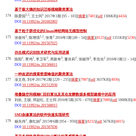
DOI:
10.11992/tis.201506024
基于极大熵的知识迁移模糊聚类算法
1,2
1
174
陈爱国
, 王士同
2017年1期 [95－103][
摘要
](
7401
)
[
pdf
1306KB]
(
4434
)
DOI:
10.11992/tis.201602003
基于粒子群优化的Elman神经网络无模型控制
1
1,2
2
175
张俊玲
, 陈增强
, 张青
2016年1期 [49－54][
摘要
](
8125
)
[
pdf
1351KB]
(
5230
)
DOI:
10.11992/tis.201507025
仿生模式识别技术研究与应用进展
1
2
2
3
2
2
2
176
陈阳
, 覃鸿
, 李卫军
, 周新奇
, 董肖莉
, 张丽萍
, 李浩光
2016年1期 [1－14]
DOI:
10.11992/tis.201506011
一种改进的搜索密度峰值的聚类算法
177
淦文燕, 刘冲 2017年2期 [229－235][
摘要
](
7987
)
[
pdf
3637KB]
(
4936
)
DOI:
10.11992/tis.201512036
堆叠隐空间模糊C回归算法及其在发酵数据多模型建模中的应用
178
刘欢, 王骏, 邓赵红, 王士同 2016年5期 [670－679][
摘要
](
7089
)
[
pdf
1808KB]
(
4
DOI:
10.11992/tis.201508015
SM3杂凑算法的软件快速实现研究
1
2
179
杨先伟
, 康红娟
2015年6期 [954－959][
摘要
](
8232
)
[
pdf
567KB]
(
6015
)
DOI:
10.11992/tis.201507036