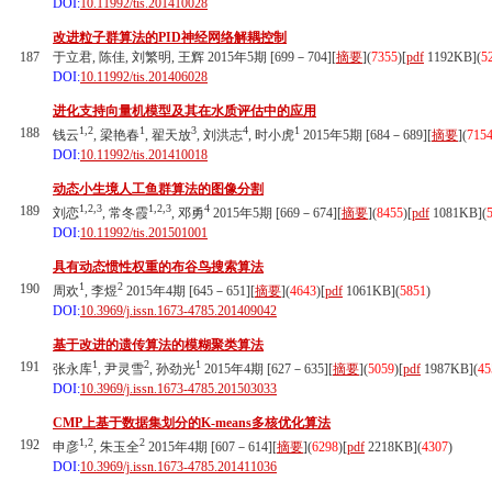
DOI:
10.11992/tis.201410028
改进粒子群算法的PID神经网络解耦控制
187
于立君, 陈佳, 刘繁明, 王辉 2015年5期 [699－704][
摘要
](
7355
)
[
pdf
1192KB]
(
5
DOI:
10.11992/tis.201406028
进化支持向量机模型及其在水质评估中的应用
1,2
1
3
4
1
188
钱云
, 梁艳春
, 翟天放
, 刘洪志
, 时小虎
2015年5期 [684－689][
摘要
](
715
DOI:
10.11992/tis.201410018
动态小生境人工鱼群算法的图像分割
1,2,3
1,2,3
4
189
刘恋
, 常冬霞
, 邓勇
2015年5期 [669－674][
摘要
](
8455
)
[
pdf
1081KB]
(
DOI:
10.11992/tis.201501001
具有动态惯性权重的布谷鸟搜索算法
1
2
190
周欢
, 李煜
2015年4期 [645－651][
摘要
](
4643
)
[
pdf
1061KB]
(
5851
)
DOI:
10.3969/j.issn.1673-4785.201409042
基于改进的遗传算法的模糊聚类算法
1
2
1
191
张永库
, 尹灵雪
, 孙劲光
2015年4期 [627－635][
摘要
](
5059
)
[
pdf
1987KB]
(
45
DOI:
10.3969/j.issn.1673-4785.201503033
CMP上基于数据集划分的K-means多核优化算法
1,2
2
192
申彦
, 朱玉全
2015年4期 [607－614][
摘要
](
6298
)
[
pdf
2218KB]
(
4307
)
DOI:
10.3969/j.issn.1673-4785.201411036