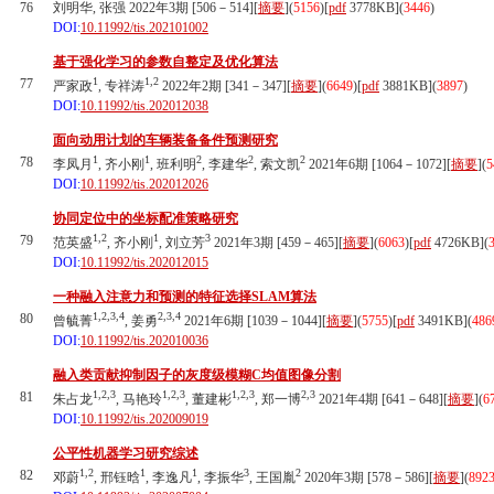
76
刘明华, 张强 2022年3期 [506－514][
摘要
](
5156
)
[
pdf
3778KB]
(
3446
)
DOI:
10.11992/tis.202101002
基于强化学习的参数自整定及优化算法
1
1,2
77
严家政
, 专祥涛
2022年2期 [341－347][
摘要
](
6649
)
[
pdf
3881KB]
(
3897
)
DOI:
10.11992/tis.202012038
面向动用计划的车辆装备备件预测研究
1
1
2
2
2
78
李凤月
, 齐小刚
, 班利明
, 李建华
, 索文凯
2021年6期 [1064－1072][
摘要
](
5
DOI:
10.11992/tis.202012026
协同定位中的坐标配准策略研究
1,2
1
3
79
范英盛
, 齐小刚
, 刘立芳
2021年3期 [459－465][
摘要
](
6063
)
[
pdf
4726KB]
(
DOI:
10.11992/tis.202012015
一种融入注意力和预测的特征选择SLAM算法
1,2,3,4
2,3,4
80
曾毓菁
, 姜勇
2021年6期 [1039－1044][
摘要
](
5755
)
[
pdf
3491KB]
(
486
DOI:
10.11992/tis.202010036
融入类贡献抑制因子的灰度级模糊C均值图像分割
1,2,3
1,2,3
1,2,3
2,3
81
朱占龙
, 马艳玲
, 董建彬
, 郑一博
2021年4期 [641－648][
摘要
](
6
DOI:
10.11992/tis.202009019
公平性机器学习研究综述
1,2
1
1
3
2
82
邓蔚
, 邢钰晗
, 李逸凡
, 李振华
, 王国胤
2020年3期 [578－586][
摘要
](
892