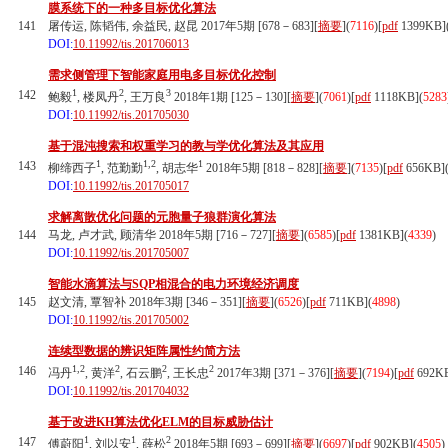
膜系统下的一种多目标优化算法
141
屠传运, 陈韬伟, 余益民, 赵昆 2017年5期 [678－683][
摘要
](
7116
)
[
pdf
1399KB]
DOI:
10.11992/tis.201706013
需求侧管理下智能家庭用电多目标优化控制
1
2
3
142
鲍毅
, 楼凤丹
, 王万良
2018年1期 [125－130][
摘要
](
7061
)
[
pdf
1118KB]
(
5283
DOI:
10.11992/tis.201705030
基于混沌搜索和权重学习的教与学优化算法及其应用
1
1,2
1
143
柳缔西子
, 范勤勤
, 胡志华
2018年5期 [818－828][
摘要
](
7135
)
[
pdf
656KB]
DOI:
10.11992/tis.201705017
求解离散优化问题的元胞量子狼群演化算法
144
马龙, 卢才武, 顾清华 2018年5期 [716－727][
摘要
](
6585
)
[
pdf
1381KB]
(
4339
)
DOI:
10.11992/tis.201705007
智能水滴算法与SQP相混合的电力环境经济调度
145
赵文清, 覃智补 2018年3期 [346－351][
摘要
](
6526
)
[
pdf
711KB]
(
4898
)
DOI:
10.11992/tis.201705002
连续型数据的辨识矩阵属性约简方法
1,2
2
2
2
146
冯丹
, 黄洋
, 石云鹏
, 王长忠
2017年3期 [371－376][
摘要
](
7194
)
[
pdf
692K
DOI:
10.11992/tis.201704032
基于改进KH算法优化ELM的目标威胁估计
1
1
2
147
傅蔚阳
, 刘以安
, 薛松
2018年5期 [693－699][
摘要
](
6697
)
[
pdf
902KB]
(
4505
)