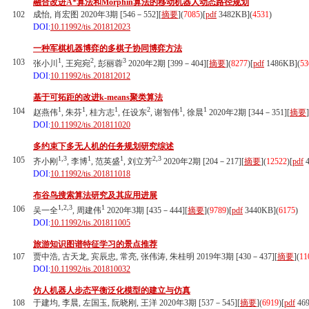
融合改进A*算法和Morphin算法的移动机器人动态路径规划
102
成怡, 肖宏图 2020年3期 [546－552][
摘要
](
7085
)
[
pdf
3482KB]
(
4531
)
DOI:
10.11992/tis.201812023
一种军棋机器博弈的多棋子协同博弈方法
1
2
3
103
张小川
, 王宛宛
, 彭丽蓉
2020年2期 [399－404][
摘要
](
8277
)
[
pdf
1486KB]
(
53
DOI:
10.11992/tis.201812012
基于可拓距的改进k-means聚类算法
1
1
1
2
1
1
104
赵燕伟
, 朱芬
, 桂方志
, 任设东
, 谢智伟
, 徐晨
2020年2期 [344－351][
摘要
]
DOI:
10.11992/tis.201811020
多约束下多无人机的任务规划研究综述
1,3
1
1
2,3
105
齐小刚
, 李博
, 范英盛
, 刘立芳
2020年2期 [204－217][
摘要
](
12522
)
[
pdf
4
DOI:
10.11992/tis.201811018
布谷鸟搜索算法研究及其应用进展
1,2,3
1
106
吴一全
, 周建伟
2020年3期 [435－444][
摘要
](
9789
)
[
pdf
3440KB]
(
6175
)
DOI:
10.11992/tis.201811005
旅游知识图谱特征学习的景点推荐
107
贾中浩, 古天龙, 宾辰忠, 常亮, 张伟涛, 朱桂明 2019年3期 [430－437][
摘要
](
11
DOI:
10.11992/tis.201810032
仿人机器人步态平衡泛化模型的建立与仿真
108
于建均, 李晨, 左国玉, 阮晓刚, 王洋 2020年3期 [537－545][
摘要
](
6919
)
[
pdf
46