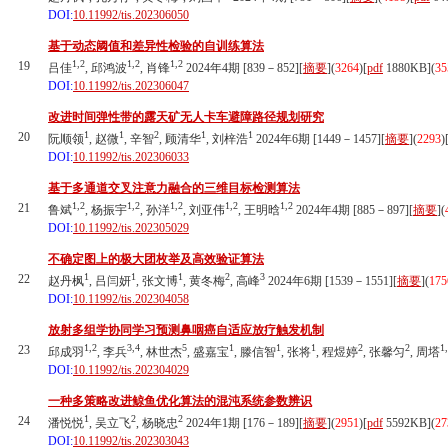
DOI:
10.11992/tis.202306050
基于动态阈值和差异性检验的自训练算法
1,2
1,2
1,2
19
吕佳
, 邱鸿波
, 肖锋
2024年4期 [839－852][
摘要
](
3264
)
[
pdf
1880KB]
(
35
DOI:
10.11992/tis.202306047
改进时间弹性带的露天矿无人卡车避障路径规划研究
1
1
2
1
1
20
阮顺领
, 赵微
, 辛智
, 顾清华
, 刘梓浩
2024年6期 [1449－1457][
摘要
](
2293
)
DOI:
10.11992/tis.202306033
基于多通道交叉注意力融合的三维目标检测算法
1,2
1,2
1,2
1,2
1,2
21
鲁斌
, 杨振宇
, 孙洋
, 刘亚伟
, 王明晗
2024年4期 [885－897][
摘要
](
DOI:
10.11992/tis.202305029
不确定图上的极大团枚举及高效验证算法
1
1
1
2
3
22
赵丹枫
, 吕闫妍
, 张文博
, 黄冬梅
, 高峰
2024年6期 [1539－1551][
摘要
](
175
DOI:
10.11992/tis.202304058
放射多组学协同学习预测鼻咽癌自适应放疗触发机制
1,2
3,4
5
1
1
1
2
2
1
23
邱成羽
, 李兵
, 林世杰
, 盛嘉宝
, 滕信智
, 张将
, 程煜婷
, 张馨匀
, 周塔
DOI:
10.11992/tis.202304029
一种多策略改进鲸鱼优化算法的混沌系统参数辨识
1
2
2
24
潘悦悦
, 吴立飞
, 杨晓忠
2024年1期 [176－189][
摘要
](
2951
)
[
pdf
5592KB]
(
27
DOI:
10.11992/tis.202303043