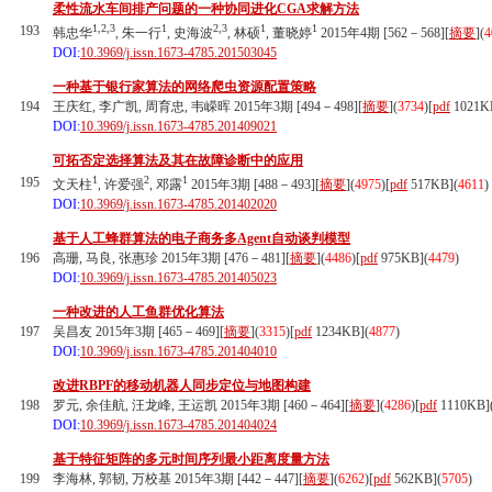
柔性流水车间排产问题的一种协同进化CGA求解方法
1,2,3
1
2,3
1
1
193
韩忠华
, 朱一行
, 史海波
, 林硕
, 董晓婷
2015年4期 [562－568][
摘要
](
4
DOI:
10.3969/j.issn.1673-4785.201503045
一种基于银行家算法的网络爬虫资源配置策略
194
王庆红, 李广凯, 周育忠, 韦嵘晖 2015年3期 [494－498][
摘要
](
3734
)
[
pdf
1021K
DOI:
10.3969/j.issn.1673-4785.201409021
可拓否定选择算法及其在故障诊断中的应用
1
2
1
195
文天柱
, 许爱强
, 邓露
2015年3期 [488－493][
摘要
](
4975
)
[
pdf
517KB]
(
4611
)
DOI:
10.3969/j.issn.1673-4785.201402020
基于人工蜂群算法的电子商务多Agent自动谈判模型
196
高珊, 马良, 张惠珍 2015年3期 [476－481][
摘要
](
4486
)
[
pdf
975KB]
(
4479
)
DOI:
10.3969/j.issn.1673-4785.201405023
一种改进的人工鱼群优化算法
197
吴昌友 2015年3期 [465－469][
摘要
](
3315
)
[
pdf
1234KB]
(
4877
)
DOI:
10.3969/j.issn.1673-4785.201404010
改进RBPF的移动机器人同步定位与地图构建
198
罗元, 余佳航, 汪龙峰, 王运凯 2015年3期 [460－464][
摘要
](
4286
)
[
pdf
1110KB]
DOI:
10.3969/j.issn.1673-4785.201404024
基于特征矩阵的多元时间序列最小距离度量方法
199
李海林, 郭韧, 万校基 2015年3期 [442－447][
摘要
](
6262
)
[
pdf
562KB]
(
5705
)