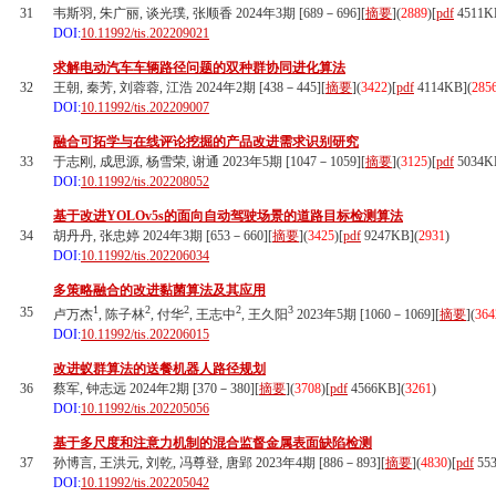
31
韦斯羽, 朱广丽, 谈光璞, 张顺香 2024年3期 [689－696][
摘要
](
2889
)
[
pdf
4511K
DOI:
10.11992/tis.202209021
求解电动汽车车辆路径问题的双种群协同进化算法
32
王朝, 秦芳, 刘蓉蓉, 江浩 2024年2期 [438－445][
摘要
](
3422
)
[
pdf
4114KB]
(
285
DOI:
10.11992/tis.202209007
融合可拓学与在线评论挖掘的产品改进需求识别研究
33
于志刚, 成思源, 杨雪荣, 谢通 2023年5期 [1047－1059][
摘要
](
3125
)
[
pdf
5034K
DOI:
10.11992/tis.202208052
基于改进YOLOv5s的面向自动驾驶场景的道路目标检测算法
34
胡丹丹, 张忠婷 2024年3期 [653－660][
摘要
](
3425
)
[
pdf
9247KB]
(
2931
)
DOI:
10.11992/tis.202206034
多策略融合的改进黏菌算法及其应用
1
2
2
2
3
35
卢万杰
, 陈子林
, 付华
, 王志中
, 王久阳
2023年5期 [1060－1069][
摘要
](
364
DOI:
10.11992/tis.202206015
改进蚁群算法的送餐机器人路径规划
36
蔡军, 钟志远 2024年2期 [370－380][
摘要
](
3708
)
[
pdf
4566KB]
(
3261
)
DOI:
10.11992/tis.202205056
基于多尺度和注意力机制的混合监督金属表面缺陷检测
37
孙博言, 王洪元, 刘乾, 冯尊登, 唐郢 2023年4期 [886－893][
摘要
](
4830
)
[
pdf
55
DOI:
10.11992/tis.202205042