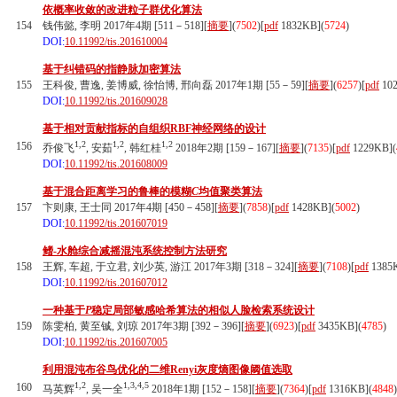
依概率收敛的改进粒子群优化算法
154
钱伟懿, 李明 2017年4期 [511－518][
摘要
](
7502
)
[
pdf
1832KB]
(
5724
)
DOI:
10.11992/tis.201610004
基于纠错码的指静脉加密算法
155
王科俊, 曹逸, 姜博威, 徐怡博, 邢向磊 2017年1期 [55－59][
摘要
](
6257
)
[
pdf
10
DOI:
10.11992/tis.201609028
基于相对贡献指标的自组织RBF神经网络的设计
1,2
1,2
1,2
156
乔俊飞
, 安茹
, 韩红桂
2018年2期 [159－167][
摘要
](
7135
)
[
pdf
1229KB]
(
DOI:
10.11992/tis.201608009
基于混合距离学习的鲁棒的模糊
C
均值聚类算法
157
卞则康, 王士同 2017年4期 [450－458][
摘要
](
7858
)
[
pdf
1428KB]
(
5002
)
DOI:
10.11992/tis.201607019
鳍-水舱综合减摇混沌系统控制方法研究
158
王辉, 车超, 于立君, 刘少英, 游江 2017年3期 [318－324][
摘要
](
7108
)
[
pdf
1385
DOI:
10.11992/tis.201607012
一种基于
P
稳定局部敏感哈希算法的相似人脸检索系统设计
159
陈雯柏, 黄至铖, 刘琼 2017年3期 [392－396][
摘要
](
6923
)
[
pdf
3435KB]
(
4785
)
DOI:
10.11992/tis.201607005
利用混沌布谷鸟优化的二维Renyi灰度熵图像阈值选取
1,2
1,3,4,5
160
马英辉
, 吴一全
2018年1期 [152－158][
摘要
](
7364
)
[
pdf
1316KB]
(
4848
)