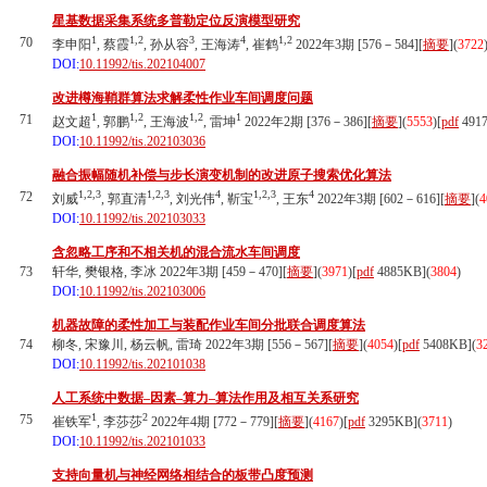
星基数据采集系统多普勒定位反演模型研究
1
1,2
3
4
1,2
70
李申阳
, 蔡霞
, 孙从容
, 王海涛
, 崔鹤
2022年3期 [576－584][
摘要
](
3722
DOI:
10.11992/tis.202104007
改进樽海鞘群算法求解柔性作业车间调度问题
1
1,2
1,2
1
71
赵文超
, 郭鹏
, 王海波
, 雷坤
2022年2期 [376－386][
摘要
](
5553
)
[
pdf
491
DOI:
10.11992/tis.202103036
融合振幅随机补偿与步长演变机制的改进原子搜索优化算法
1,2,3
1,2,3
4
1,2,3
4
72
刘威
, 郭直清
, 刘光伟
, 靳宝
, 王东
2022年3期 [602－616][
摘要
](
4
DOI:
10.11992/tis.202103033
含忽略工序和不相关机的混合流水车间调度
73
轩华, 樊银格, 李冰 2022年3期 [459－470][
摘要
](
3971
)
[
pdf
4885KB]
(
3804
)
DOI:
10.11992/tis.202103006
机器故障的柔性加工与装配作业车间分批联合调度算法
74
柳冬, 宋豫川, 杨云帆, 雷琦 2022年3期 [556－567][
摘要
](
4054
)
[
pdf
5408KB]
(
3
DOI:
10.11992/tis.202101038
人工系统中数据–因素–算力–算法作用及相互关系研究
1
2
75
崔铁军
, 李莎莎
2022年4期 [772－779][
摘要
](
4167
)
[
pdf
3295KB]
(
3711
)
DOI:
10.11992/tis.202101033
支持向量机与神经网络相结合的板带凸度预测