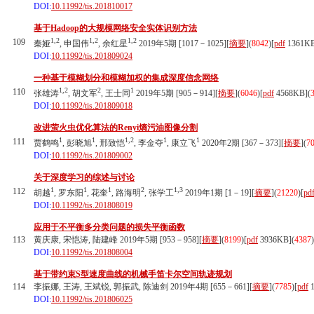
DOI:
10.11992/tis.201810017
基于Hadoop的大规模网络安全实体识别方法
1,2
1,2
1,2
109
秦娅
, 申国伟
, 余红星
2019年5期 [1017－1025][
摘要
](
8042
)
[
pdf
1361K
DOI:
10.11992/tis.201809024
一种基于模糊划分和模糊加权的集成深度信念网络
1,2
2
1
110
张雄涛
, 胡文军
, 王士同
2019年5期 [905－914][
摘要
](
6046
)
[
pdf
4568KB]
(
DOI:
10.11992/tis.201809018
改进萤火虫优化算法的Renyi熵污油图像分割
1
1
1,2
1
1
111
贾鹤鸣
, 彭晓旭
, 邢致恺
, 李金夺
, 康立飞
2020年2期 [367－373][
摘要
](
7
DOI:
10.11992/tis.201809002
关于深度学习的综述与讨论
1
1
1
2
1,3
112
胡越
, 罗东阳
, 花奎
, 路海明
, 张学工
2019年1期 [1－19][
摘要
](
21220
)
[
pd
DOI:
10.11992/tis.201808019
应用于不平衡多分类问题的损失平衡函数
113
黄庆康, 宋恺涛, 陆建峰 2019年5期 [953－958][
摘要
](
8199
)
[
pdf
3936KB]
(
4387
)
DOI:
10.11992/tis.201808004
基于带约束S型速度曲线的机械手笛卡尔空间轨迹规划
114
李振娜, 王涛, 王斌锐, 郭振武, 陈迪剑 2019年4期 [655－661][
摘要
](
7785
)
[
pdf
1
DOI:
10.11992/tis.201806025