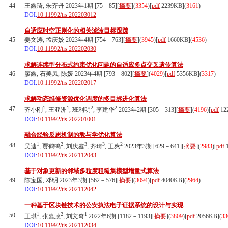
44
王鑫琦, 朱齐丹 2023年1期 [75－85][
摘要
](
3354
)
[
pdf
2239KB]
(
3161
)
DOI:
10.11992/tis.202203012
自适应时空正则化的相关滤波目标跟踪
45
姜文涛, 孟庆姣 2023年4期 [754－763][
摘要
](
3945
)
[
pdf
1660KB]
(
4536
)
DOI:
10.11992/tis.202202030
求解连续型分布式约束优化问题的自适应多点交叉遗传算法
46
廖鑫, 石美凤, 陈媛 2023年4期 [793－802][
摘要
](
4029
)
[
pdf
5356KB]
(
3317
)
DOI:
10.11992/tis.202202017
求解动态维修资源优化调度的多目标进化算法
1
1
2
2
47
齐小刚
, 王亚洲
, 班利明
, 李建华
2023年2期 [305－313][
摘要
](
4196
)
[
pdf
12
DOI:
10.11992/tis.202201001
融合经验反思机制的教与学优化算法
1
2
3
3
2
48
吴迪
, 贾鹤鸣
, 刘庆鑫
, 齐琦
, 王爽
2023年3期 [629－641][
摘要
](
2983
)
[
pdf
1
DOI:
10.11992/tis.202112043
基于对象更新的邻域多粒度粗糙集模型增量式算法
49
陈宝国, 邓明 2023年3期 [562－576][
摘要
](
3094
)
[
pdf
4040KB]
(
2964
)
DOI:
10.11992/tis.202112042
一种基于区块链技术的公安执法电子证据系统的设计与实现
1
2
1
50
王琪
, 张嘉政
, 刘文奇
2022年6期 [1182－1193][
摘要
](
3809
)
[
pdf
2056KB]
(
33
DOI:
10.11992/tis.202112034