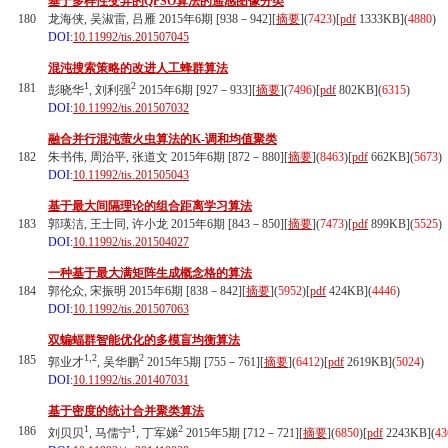
基于多样性变异的QPSO算法的遥感图像分类
180
龙海侠, 吴淑雷, 吕雁 2015年6期 [938－942][
摘要
](
7423
)
[
pdf
1333KB]
(
4880
)
DOI:
10.11992/tis.201507045
混沌搜索策略的改进人工蜂群算法
1
2
181
彭晓华
, 刘利强
2015年6期 [927－933][
摘要
](
7496
)
[
pdf
802KB]
(
6315
)
DOI:
10.11992/tis.201507032
融合并行混沌萤火虫算法的K-调和均值聚类
182
朱书伟, 周治平, 张道文 2015年6期 [872－880][
摘要
](
8463
)
[
pdf
662KB]
(
5673
)
DOI:
10.11992/tis.201505043
基于最大间隔理论的组合距离学习算法
183
郭瑛洁, 王士同, 许小龙 2015年6期 [843－850][
摘要
](
7473
)
[
pdf
899KB]
(
5525
)
DOI:
10.11992/tis.201504027
一种基于最大满矩阵生成概念格的算法
184
郭伦众, 宋振明 2015年6期 [838－842][
摘要
](
5952
)
[
pdf
424KB]
(
4446
)
DOI:
10.11992/tis.201507063
双蝙蝠群智能优化的多模盲均衡算法
1,2
2
185
郭业才
, 吴华鹏
2015年5期 [755－761][
摘要
](
6412
)
[
pdf
2619KB]
(
5024
)
DOI:
10.11992/tis.201407031
基于密度的统计合并聚类算法
1
1
2
186
刘贝贝
, 马儒宁
, 丁军娣
2015年5期 [712－721][
摘要
](
6850
)
[
pdf
2243KB]
(
43