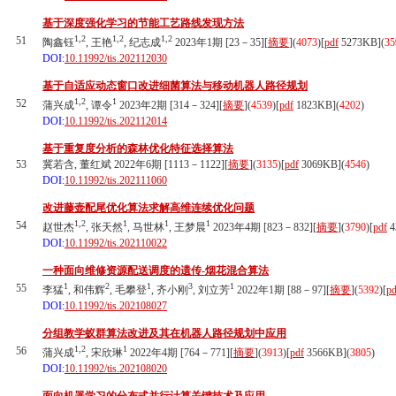
基于深度强化学习的节能工艺路线发现方法
1,2
1,2
1,2
51
陶鑫钰
, 王艳
, 纪志成
2023年1期 [23－35][
摘要
](
4073
)
[
pdf
5273KB]
(
35
DOI:
10.11992/tis.202112030
基于自适应动态窗口改进细菌算法与移动机器人路径规划
1,2
1
52
蒲兴成
, 谭令
2023年2期 [314－324][
摘要
](
4539
)
[
pdf
1823KB]
(
4202
)
DOI:
10.11992/tis.202112014
基于重复度分析的森林优化特征选择算法
53
冀若含, 董红斌 2022年6期 [1113－1122][
摘要
](
3135
)
[
pdf
3069KB]
(
4546
)
DOI:
10.11992/tis.202111060
改进藤壶配尾优化算法求解高维连续优化问题
1,2
1
1
1
54
赵世杰
, 张天然
, 马世林
, 王梦晨
2023年4期 [823－832][
摘要
](
3790
)
[
pdf
4
DOI:
10.11992/tis.202110022
一种面向维修资源配送调度的遗传-烟花混合算法
1
2
1
3
1
55
李猛
, 和伟辉
, 毛攀登
, 齐小刚
, 刘立芳
2022年1期 [88－97][
摘要
](
5392
)
[
pd
DOI:
10.11992/tis.202108027
分组教学蚁群算法改进及其在机器人路径规划中应用
1,2
1
56
蒲兴成
, 宋欣琳
2022年4期 [764－771][
摘要
](
3913
)
[
pdf
3566KB]
(
3805
)
DOI:
10.11992/tis.202108020