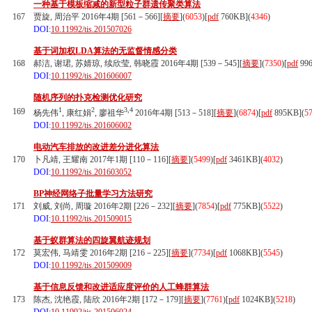
一种基于模板缩减的新型粒子群遗传聚类算法
167
贾旋, 周治平 2016年4期 [561－566][
摘要
](
6053
)
[
pdf
760KB]
(
4346
)
DOI:
10.11992/tis.201507026
基于词加权LDA算法的无监督情感分类
168
郝洁, 谢珺, 苏婧琼, 续欣莹, 韩晓霞 2016年4期 [539－545][
摘要
](
7350
)
[
pdf
99
DOI:
10.11992/tis.201606007
随机序列的扑克检测优化研究
1
2
3,4
169
杨先伟
, 康红娟
, 廖祖华
2016年4期 [513－518][
摘要
](
6874
)
[
pdf
895KB]
(
5
DOI:
10.11992/tis.201606002
电动汽车排放的改进差分进化算法
170
卜凡靖, 王耀南 2017年1期 [110－116][
摘要
](
5499
)
[
pdf
3461KB]
(
4032
)
DOI:
10.11992/tis.201603052
BP神经网络子批量学习方法研究
171
刘威, 刘尚, 周璇 2016年2期 [226－232][
摘要
](
7854
)
[
pdf
775KB]
(
5522
)
DOI:
10.11992/tis.201509015
基于蚁群算法的四旋翼航迹规划
172
莫宏伟, 马靖雯 2016年2期 [216－225][
摘要
](
7734
)
[
pdf
1068KB]
(
5545
)
DOI:
10.11992/tis.201509009
基于信息反馈和改进适应度评价的人工蜂群算法
173
陈杰, 沈艳霞, 陆欣 2016年2期 [172－179][
摘要
](
7761
)
[
pdf
1024KB]
(
5218
)