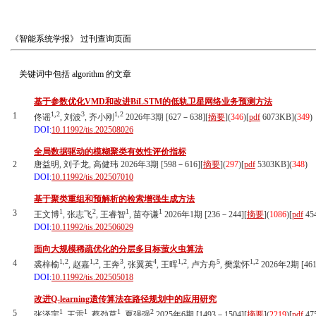
《智能系统学报》
过刊查询页面
关键词中包括
algorithm
的文章
基于参数优化VMD和改进BiLSTM的低轨卫星网络业务预测方法
1,2
3
1,2
1
佟谣
, 刘波
, 齐小刚
2026年3期 [627－638][
摘要
](
346
)
[
pdf
6073KB]
(
349
)
DOI:
10.11992/tis.202508026
全局数据驱动的模糊聚类有效性评价指标
2
唐益明, 刘子龙, 高健玮 2026年3期 [598－616][
摘要
](
297
)
[
pdf
5303KB]
(
348
)
DOI:
10.11992/tis.202507010
基于聚类重组和预解析的检索增强生成方法
1
2
1
1
3
王文博
, 张志飞
, 王睿智
, 苗夺谦
2026年1期 [236－244][
摘要
](
1086
)
[
pdf
45
DOI:
10.11992/tis.202506029
面向大规模稀疏优化的分层多目标萤火虫算法
1,2
1,2
3
4
1,2
5
1,2
4
裘梓榆
, 赵嘉
, 王奔
, 张翼英
, 王晖
, 卢方舟
, 樊棠怀
2026年2期 [461
DOI:
10.11992/tis.202505018
改进Q-learning遗传算法在路径规划中的应用研究
1
1
1
2
5
张泽宇
, 王雷
, 蔡劲草
, 夏强强
2025年6期 [1493－1504][
摘要
](
2219
)
[
pdf
47