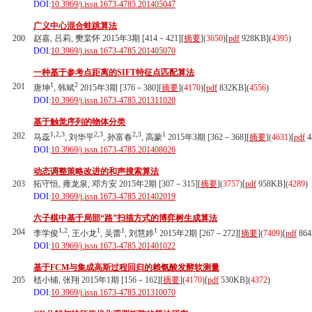
DOI:
10.3969/j.issn.1673-4785.201405047
广义中心混合蛙跳算法
200
赵嘉, 吕莉, 樊棠怀 2015年3期 [414－421][
摘要
](
3650
)
[
pdf
928KB]
(
4395
)
DOI:
10.3969/j.issn.1673-4785.201405070
一种基于参考点距离的SIFT特征点匹配算法
1
2
201
唐坤
, 韩斌
2015年3期 [376－380][
摘要
](
4170
)
[
pdf
832KB]
(
4556
)
DOI:
10.3969/j.issn.1673-4785.201311020
基于触觉序列的物体分类
1,2,3
2,3
2,3
1
202
马蕊
, 刘华平
, 孙富春
, 高蒙
2015年3期 [362－368][
摘要
](
4631
)
[
pdf
4
DOI:
10.3969/j.issn.1673-4785.201408026
动态调整策略改进的和声搜索算法
203
拓守恒, 雍龙泉, 邓方安 2015年2期 [307－315][
摘要
](
3757
)
[
pdf
958KB]
(
4289
)
DOI:
10.3969/j.issn.1673-4785.201402019
六子棋中基于局部“路”扫描方式的博弈树生成算法
1,2
1
1
1
204
李学俊
, 王小龙
, 吴蕾
, 刘慧婷
2015年2期 [267－272][
摘要
](
7409
)
[
pdf
864
DOI:
10.3969/j.issn.1673-4785.201401022
基于FCM与集成高斯过程回归的赖氨酸发酵软测量
205
嵇小辅, 张翔 2015年1期 [156－162][
摘要
](
4170
)
[
pdf
530KB]
(
4372
)
DOI:
10.3969/j.issn.1673-4785.201310070