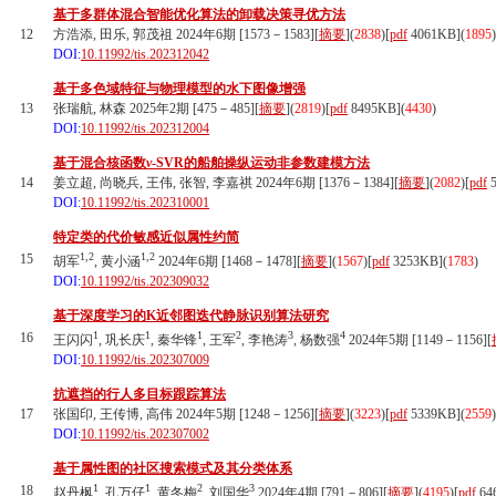
基于多群体混合智能优化算法的卸载决策寻优方法
12
方浩添, 田乐, 郭茂祖 2024年6期 [1573－1583][
摘要
](
2838
)
[
pdf
4061KB]
(
1895
)
DOI:
10.11992/tis.202312042
基于多色域特征与物理模型的水下图像增强
13
张瑞航, 林森 2025年2期 [475－485][
摘要
](
2819
)
[
pdf
8495KB]
(
4430
)
DOI:
10.11992/tis.202312004
基于混合核函数
ν
-SVR的船舶操纵运动非参数建模方法
14
姜立超, 尚晓兵, 王伟, 张智, 李嘉祺 2024年6期 [1376－1384][
摘要
](
2082
)
[
pdf
5
DOI:
10.11992/tis.202310001
特定类的代价敏感近似属性约简
1,2
1,2
15
胡军
, 黄小涵
2024年6期 [1468－1478][
摘要
](
1567
)
[
pdf
3253KB]
(
1783
)
DOI:
10.11992/tis.202309032
基于深度学习的K近邻图迭代静脉识别算法研究
1
1
1
2
3
4
16
王闪闪
, 巩长庆
, 秦华锋
, 王军
, 李艳涛
, 杨数强
2024年5期 [1149－1156][
DOI:
10.11992/tis.202307009
抗遮挡的行人多目标跟踪算法
17
张国印, 王传博, 高伟 2024年5期 [1248－1256][
摘要
](
3223
)
[
pdf
5339KB]
(
2559
)
DOI:
10.11992/tis.202307002
基于属性图的社区搜索模式及其分类体系
1
1
2
3
18
赵丹枫
, 孔万仔
, 黄冬梅
, 刘国华
2024年4期 [791－806][
摘要
](
4195
)
[
pdf
64