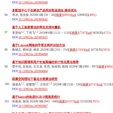
DOI:
10.11992/tis.201905049
多配送中心下生鲜农产品同步取送选址-路径优化
96
李冰, 党佳俊 2020年1期 [50－58][
摘要
](
6693
)
[
pdf
3289KB]
(
4091
)
DOI:
10.11992/tis.201905042
基于人工鱼群算法的孪生支持向量机
1,2
1,2
97
李景灿
, 丁世飞
2019年6期 [1121－1126][
摘要
](
7547
)
[
pdf
965KB]
(
4713
)
DOI:
10.11992/tis.201905025
基于Capsule网络的甲骨文构件识别方法
98
鲁绪正, 蔡恒进, 林莉 2020年2期 [243－254][
摘要
](
7430
)
[
pdf
2075KB]
(
5033
)
DOI:
10.11992/tis.201904069
基于知识图谱和用户长短期偏好的个性化景点推荐
99
贾中浩, 宾辰忠, 古天龙, 常亮, 朱桂明, 陈炜 2020年5期 [990－997][
摘要
](
8894
DOI:
10.11992/tis.201904064
因素空间理论下基点分类算法研究
1,2
1,2
1,2
100
蒲凌杰
, 曾繁慧
, 汪培庄
2020年3期 [528－536][
摘要
](
6745
)
[
pdf
5121K
DOI:
10.11992/tis.201903031
基于kinect的改进RGB-D视觉里程计
101
朱俊涛, 陈强 2020年5期 [943－948][
摘要
](
6107
)
[
pdf
3532KB]
(
3921
)
DOI:
10.11992/tis.201903007