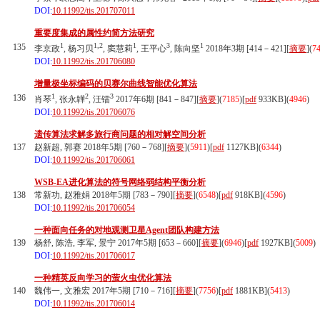
DOI:
10.11992/tis.201707011
重要度集成的属性约简方法研究
1
1,2
1
3
1
135
李京政
, 杨习贝
, 窦慧莉
, 王平心
, 陈向坚
2018年3期 [414－421][
摘要
](
7
DOI:
10.11992/tis.201706080
增量极坐标编码的贝赛尔曲线智能优化算法
1
2
3
136
肖琴
, 张永韡
, 汪镭
2017年6期 [841－847][
摘要
](
7185
)
[
pdf
933KB]
(
4946
)
DOI:
10.11992/tis.201706076
遗传算法求解多旅行商问题的相对解空间分析
137
赵新超, 郭赛 2018年5期 [760－768][
摘要
](
5911
)
[
pdf
1127KB]
(
6344
)
DOI:
10.11992/tis.201706061
WSB-EA进化算法的符号网络弱结构平衡分析
138
常新功, 赵雅娟 2018年5期 [783－790][
摘要
](
6548
)
[
pdf
918KB]
(
4596
)
DOI:
10.11992/tis.201706054
一种面向任务的对地观测卫星Agent团队构建方法
139
杨舒, 陈浩, 李军, 景宁 2017年5期 [653－660][
摘要
](
6946
)
[
pdf
1927KB]
(
5009
)
DOI:
10.11992/tis.201706017
一种精英反向学习的萤火虫优化算法
140
魏伟一, 文雅宏 2017年5期 [710－716][
摘要
](
7756
)
[
pdf
1881KB]
(
5413
)
DOI:
10.11992/tis.201706014