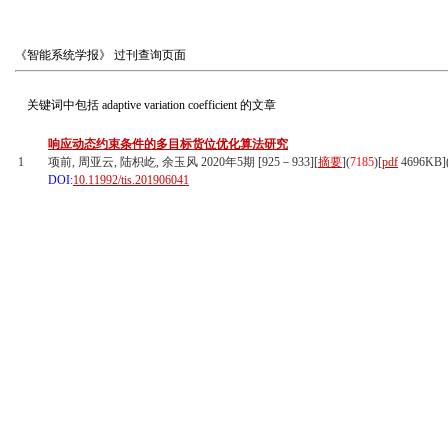
《智能系统学报》
过刊查询页面
关键词中包括
adaptive variation coefficient
的文章
响应动态约束条件的多目标货位优化算法研究
1
项前, 周亚云, 陆枳屹, 余玉风 2020年5期 [925－933][
摘要
](
7185
)
[
pdf
4696KB]
DOI:
10.11992/tis.201906041