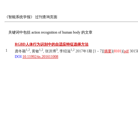
《智能系统学报》
过刊查询页面
关键词中包括
action recognition of human body
的文章
RGBD人体行为识别中的自适应特征选择方法
1,2
1,2
3
1,2
1
龚冬颖
, 黄敏
, 张洪博
, 李绍滋
2017年1期 [1－7][
摘要
](
8101
)
[
pdf
3015
DOI:
10.11992/tis.201611008