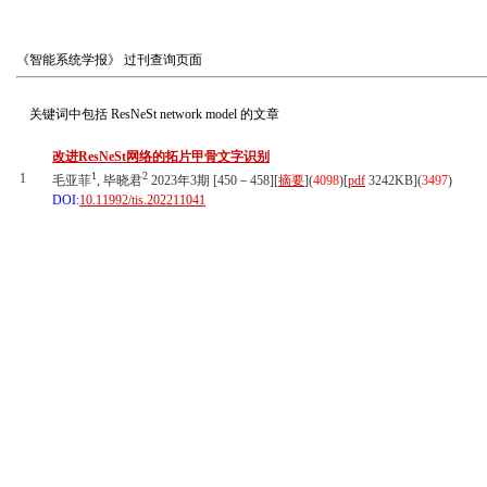
《智能系统学报》
过刊查询页面
关键词中包括
ResNeSt network model
的文章
改进ResNeSt网络的拓片甲骨文字识别
1
2
1
毛亚菲
, 毕晓君
2023年3期 [450－458][
摘要
](
4098
)
[
pdf
3242KB]
(
3497
)
DOI:
10.11992/tis.202211041