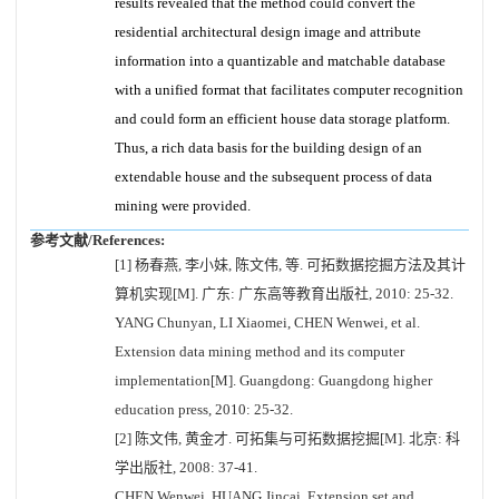
results revealed that the method could convert the
residential architectural design image and attribute
information into a quantizable and matchable database
with a unified format that facilitates computer recognition
and could form an efficient house data storage platform.
Thus, a rich data basis for the building design of an
extendable house and the subsequent process of data
mining were provided.
参考文献/References:
[1] 杨春燕, 李小妹, 陈文伟, 等. 可拓数据挖掘方法及其计
算机实现[M]. 广东: 广东高等教育出版社, 2010: 25-32.
YANG Chunyan, LI Xiaomei, CHEN Wenwei, et al.
Extension data mining method and its computer
implementation[M]. Guangdong: Guangdong higher
education press, 2010: 25-32.
[2] 陈文伟, 黄金才. 可拓集与可拓数据挖掘[M]. 北京: 科
学出版社, 2008: 37-41.
CHEN Wenwei, HUANG Jincai. Extension set and