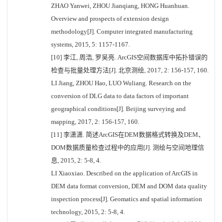
ZHAO Yanwei, ZHOU Jianqiang, HONG Huanhuan.
Overview and prospects of extension design
methodology[J]. Computer integrated manufacturing
systems, 2015, 5: 1157-1167.
[10] 李江, 周浩, 罗吴亮. ArcGIS空间数据库中拓扑错误的
检查与批量处理方法[J]. 北京测绘, 2017, 2: 156-157, 160.
LI Jiang, ZHOU Hao, LUO Wuliang. Research on the
conversion of DLG data to data factors of important
geographical conditions[J]. Beijing surveying and
mapping, 2017, 2: 156-157, 160.
[11] 李潇潇. 简述ArcGIS在DEM数据格式转换及DEM、
DOM数据质量检查过程中的应用[J]. 测绘与空间地理信
息, 2015, 2: 5-8, 4.
LI Xiaoxiao. Described on the application of ArcGIS in
DEM data format conversion, DEM and DOM data quality
inspection process[J]. Geomatics and spatial information
technology, 2015, 2: 5-8, 4.