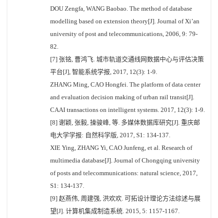
DOU Zengfa, WANG Baobao. The method of database
modelling based on extension theory[J]. Journal of Xi’an
university of post and telecommunications, 2006, 9: 79-
82.
[7] 张铭, 曹鸿飞. 城市轨道交通线网数据中心与评估决策
平台[J], 智能系统学报, 2017, 12(3): 1-9.
ZHANG Ming, CAO Hongfei. The platform of data center
and evaluation decision making of urban rail transit[J].
CAAI transactions on intelligent systems. 2017, 12(3): 1-9.
[8] 谢颖, 张毅, 操骏峰, 等. 多媒体数据库研究[J]. 重庆邮
电大学学报: 自然科学版, 2017, S1: 134-137.
XIE Ying, ZHANG Yi, CAO Junfeng, et al. Research of
multimedia database[J]. Journal of Chongqing university
of posts and telecommunications: natural science, 2017,
S1: 134-137.
[9] 赵燕伟, 周建强, 洪欢欢. 可拓设计理论方法综述与展
望[J]. 计算机集成制造系统. 2015, 5: 1157-1167.