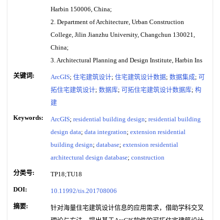
Harbin 150006, China;
2. Department of Architecture, Urban Construction
College, Jilin Jianzhu University, Changchun 130021,
China;
3. Architectural Planning and Design Institute, Harbin Ins
关键词:
ArcGIS
;
住宅建筑设计
;
住宅建筑设计数据
;
数据集成
;
可
拓住宅建筑设计
;
数据库
;
可拓住宅建筑设计数据库
;
构
建
Keywords:
ArcGIS
;
residential building design
;
residential building
design data
;
data integration
;
extension residential
building design
;
database
;
extension residential
architectural design database
;
construction
分类号:
TP18;TU18
DOI:
10.11992/tis.201708006
摘要:
针对海量住宅建筑设计信息的应用需求，借助学科交叉