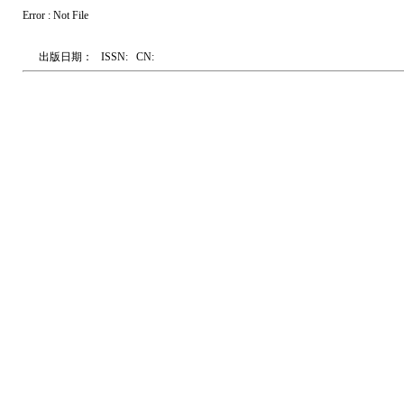
Error : Not File
出版日期：
ISSN:
CN: