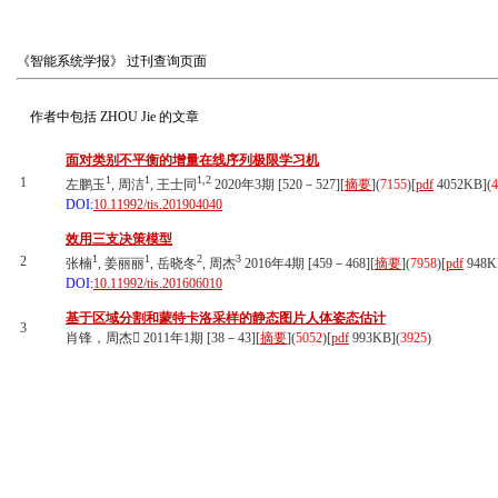
《智能系统学报》
过刊查询页面
作者中包括
ZHOU Jie
的文章
面对类别不平衡的增量在线序列极限学习机
1
1
1,2
1
左鹏玉
, 周洁
, 王士同
2020年3期 [520－527][
摘要
](
7155
)
[
pdf
4052KB]
(
4
DOI:
10.11992/tis.201904040
效用三支决策模型
1
1
2
3
2
张楠
, 姜丽丽
, 岳晓冬
, 周杰
2016年4期 [459－468][
摘要
](
7958
)
[
pdf
948K
DOI:
10.11992/tis.201606010
基于区域分割和蒙特卡洛采样的静态图片人体姿态估计
3
肖锋，周杰 2011年1期 [38－43][
摘要
](
5052
)
[
pdf
993KB]
(
3925
)