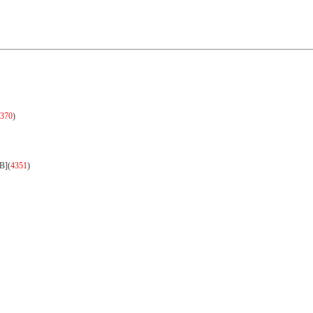
370
)
B]
(
4351
)