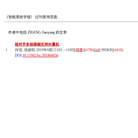
《智能系统学报》
过刊查询页面
作者中包括
ZHANG Jiaoyang
的文章
核对齐多核模糊支持向量机
1
何强, 张娇阳 2019年6期 [1163－1169][
摘要
](
6786
)
[
pdf
995KB]
(
4418
)
DOI:
10.11992/tis.201904050