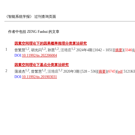
《智能系统学报》
过刊查询页面
作者中包括
ZENG Fanhui
的文章
因素空间理论下的因果概率推理分类算法研究
1,2
1,2
1,2
1,2
1
曾繁慧
, 胡光闪
, 孙慧
, 汪培庄
2024年4期 [1042－1051][
摘要
](
3346
)
[
DOI:
10.11992/tis.202206004
因素空间理论下基点分类算法研究
1,2
1,2
1,2
2
蒲凌杰
, 曾繁慧
, 汪培庄
2020年3期 [528－536][
摘要
](
6745
)
[
pdf
5121K
DOI:
10.11992/tis.201903031