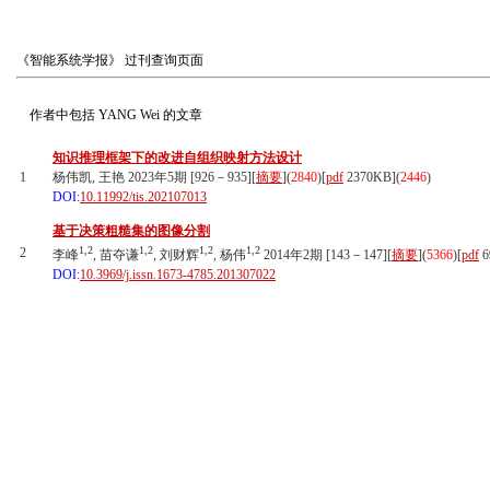
《智能系统学报》
过刊查询页面
作者中包括
YANG Wei
的文章
知识推理框架下的改进自组织映射方法设计
1
杨伟凯, 王艳 2023年5期 [926－935][
摘要
](
2840
)
[
pdf
2370KB]
(
2446
)
DOI:
10.11992/tis.202107013
基于决策粗糙集的图像分割
1,2
1,2
1,2
1,2
2
李峰
, 苗夺谦
, 刘财辉
, 杨伟
2014年2期 [143－147][
摘要
](
5366
)
[
pdf
6
DOI:
10.3969/j.issn.1673-4785.201307022