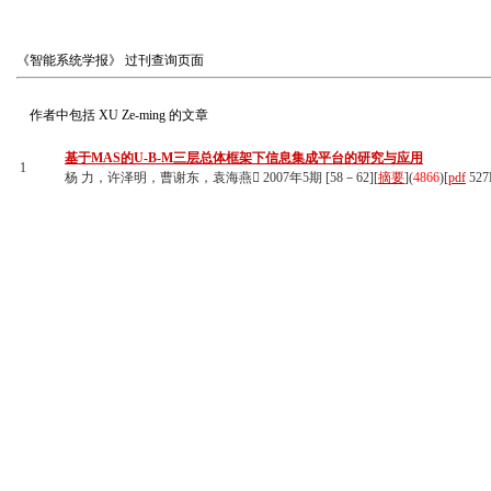
《智能系统学报》
过刊查询页面
作者中包括
XU Ze-ming
的文章
基于MAS的U-B-M三层总体框架下信息集成平台的研究与应用
1
杨 力，许泽明，曹谢东，袁海燕 2007年5期 [58－62][
摘要
](
4866
)
[
pdf
527