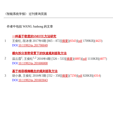
《智能系统学报》
过刊查询页面
作者中包括
WANG Junhong
的文章
一种基于密度的SMOTE方法研究
1
王俊红, 段冰倩 2017年6期 [865－872][
摘要
](
6543
)
[
pdf
1709KB]
(
4423
)
DOI:
10.11992/tis.201706049
横向拆分形势背景下的快速规则提取方法
1
1,2
2
温云霞
, 王俊红
2016年4期 [526－533][
摘要
](
6895
)
[
pdf
1110KB]
(
4077
)
DOI:
10.11992/tis.201606008
基于相容模糊概念的规则提取方法
3
胡小康, 王俊红 2016年3期 [352－358][
摘要
](
7250
)
[
pdf
828KB]
(
4314
)
DOI:
10.11992/tis.201603043