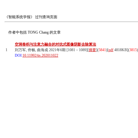
《智能系统学报》
过刊查询页面
作者中包括
TONG Chang
的文章
空洞卷积与注意力融合的对抗式图像阴影去除算法
1
刘万军, 佟畅, 曲海成 2021年6期 [1081－1089][
摘要
](
5841
)
[
pdf
4818KB]
(
3815
)
DOI:
10.11992/tis.202011022