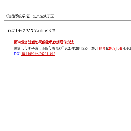
《智能系统学报》
过刊查询页面
作者中包括
PAN Maolin
的文章
面向业务过程协同的隐私数据通信方法
1
1
2
2
1
陈建兵
, 李子谦
, 余阳
, 潘茂林
2025年2期 [355－362][
摘要
](
2678
)
[
pdf
4510
DOI:
10.11992/tis.202311018