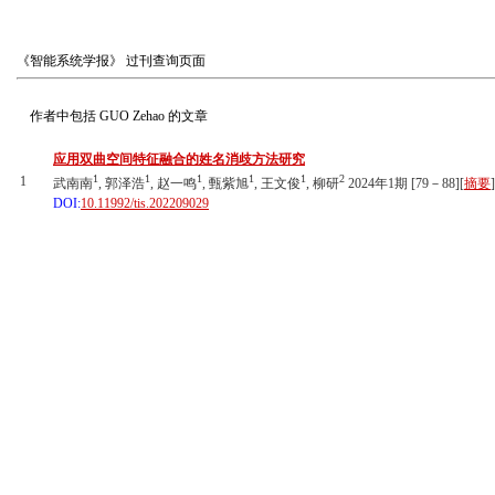
《智能系统学报》
过刊查询页面
作者中包括
GUO Zehao
的文章
应用双曲空间特征融合的姓名消歧方法研究
1
1
1
1
1
2
1
武南南
, 郭泽浩
, 赵一鸣
, 甄紫旭
, 王文俊
, 柳研
2024年1期 [79－88][
摘要
]
DOI:
10.11992/tis.202209029