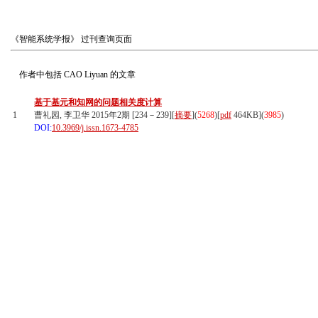
《智能系统学报》
过刊查询页面
作者中包括
CAO Liyuan
的文章
基于基元和知网的问题相关度计算
1
曹礼园, 李卫华 2015年2期 [234－239][
摘要
](
5268
)
[
pdf
464KB]
(
3985
)
DOI:
10.3969/j.issn.1673-4785