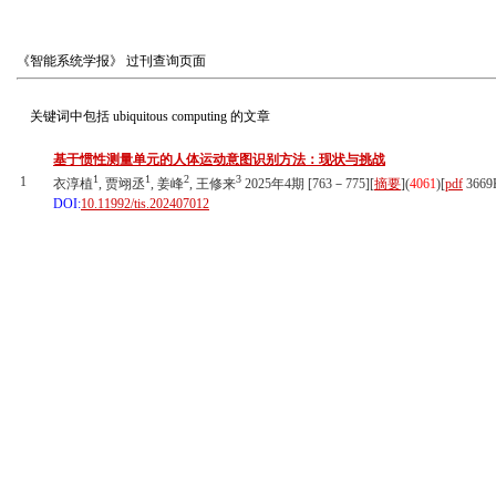
《智能系统学报》
过刊查询页面
关键词中包括
ubiquitous computing
的文章
基于惯性测量单元的人体运动意图识别方法：现状与挑战
1
1
2
3
1
衣淳植
, 贾翊丞
, 姜峰
, 王修来
2025年4期 [763－775][
摘要
](
4061
)
[
pdf
3669
DOI:
10.11992/tis.202407012